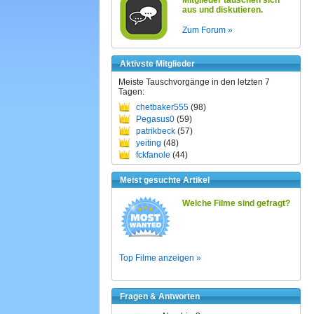
Mitglieder tauschen sich
aus und diskutieren.
Zum Forum »
Aktivste Mitglieder
Meiste Tauschvorgänge in den letzten 7
Tagen:
chetbaker555
(98)
Pegasus0
(59)
patrikbeck
(57)
yeiting
(48)
fckfanole
(44)
Meist gesuchte Artikel
Welche Filme sind gefragt?
Top Filme anzeigen »
Fragen & Antworten