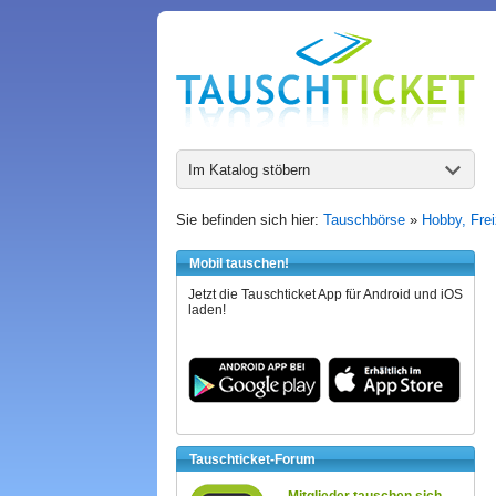
Im Katalog stöbern
Sie befinden sich hier:
Tauschbörse
»
Hobby, Frei
Mobil tauschen!
Jetzt die Tauschticket App für Android und iOS
laden!
Tauschticket-Forum