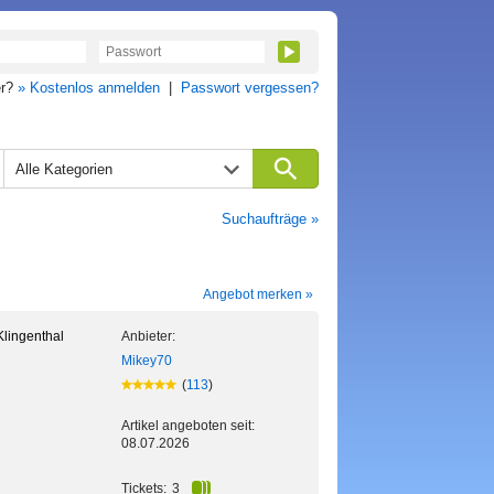
er?
» Kostenlos anmelden
|
Passwort vergessen?
Alle Kategorien
Suchaufträge »
Angebot merken »
Klingenthal
Anbieter:
Mikey70
(
113
)
Artikel angeboten seit:
08.07.2026
Tickets:
3