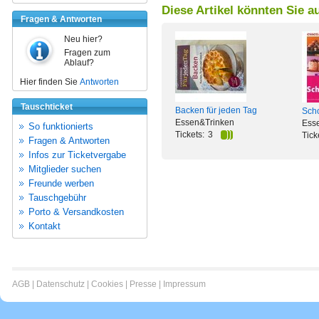
Diese Artikel könnten Sie a
Fragen & Antworten
Neu hier?
Fragen zum
Ablauf?
Hier finden Sie
Antworten
Tauschticket
Backen für jeden Tag
Scho
Essen&Trinken
Esse
So funktionierts
Tickets:
3
Tick
Fragen & Antworten
Infos zur Ticketvergabe
Mitglieder suchen
Freunde werben
Tauschgebühr
Porto & Versandkosten
Kontakt
AGB
|
Datenschutz
|
Cookies
|
Presse
|
Impressum