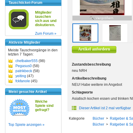
Tauschticket-Forum
Mitglieder
tauschen
sich aus und
diskutieren.
Zum Forum »
Aktivste Mitglieder
Artikel anfordern
Meiste Tauschvorgänge in den
letzten 7 Tagen:
chetbaker555
(98)
Zustandsbeschreibung
Pegasus0
(58)
neu NRH
patrikbeck
(58)
yeiting
(47)
Artikelbeschreibung
fckfanole
(45)
NEU! Habe weitere im Angebot
Meist gesuchte Artikel
Schlagworte
Asiatisch kochen essen und trinken 
Welche
Spiele sind
Dieser Artikel ist 2 mal verfügbar
gefragt?
Kategorie
Bücher
>
Ratgeber & S
Bücher
>
Ratgeber & S
Top Spiele anzeigen »