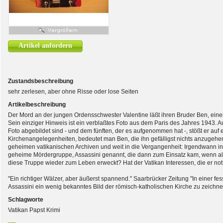
Artikel anfordern
Zustandsbeschreibung
sehr zerlesen, aber ohne Risse oder lose Seiten
Artikelbeschreibung
Der Mord an der jungen Ordensschwester Valentine läßt ihren Bruder Ben, einen
Sein einziger Hinweis ist ein verblaßtes Foto aus dem Paris des Jahres 1943. 
Foto abgebildet sind - und dem fünften, der es aufgenommen hat -, stößt er auf 
Kirchenangelegenheiten, bedeutet man Ben, die ihn gefälligst nichts anzugehe
geheimen vatikanischen Archiven und weit in die Vergangenheit: Irgendwann in
geheime Mördergruppe, Assassini genannt, die dann zum Einsatz kam, wenn all
diese Truppe wieder zum Leben erweckt? Hat der Vatikan Interessen, die er notf
"Ein richtiger Wälzer, aber äußerst spannend." Saarbrücker Zeitung "In einer fe
Assassini ein wenig bekanntes Bild der römisch-katholischen Kirche zu zeichn
Schlagworte
Vatikan Papst Krimi