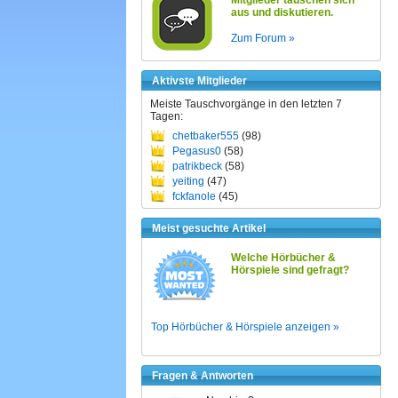
Mitglieder tauschen sich
aus und diskutieren.
Zum Forum »
Aktivste Mitglieder
Meiste Tauschvorgänge in den letzten 7
Tagen:
chetbaker555
(98)
Pegasus0
(58)
patrikbeck
(58)
yeiting
(47)
fckfanole
(45)
Meist gesuchte Artikel
Welche Hörbücher &
Hörspiele sind gefragt?
Top Hörbücher & Hörspiele anzeigen »
Fragen & Antworten