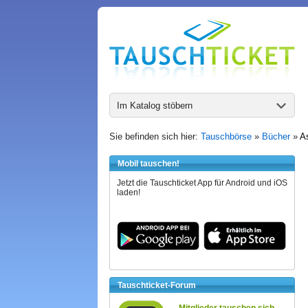
Im Katalog stöbern
Sie befinden sich hier:
Tauschbörse
»
Bücher
»
As
Mobil tauschen!
Jetzt die Tauschticket App für Android und iOS
laden!
Tauschticket-Forum