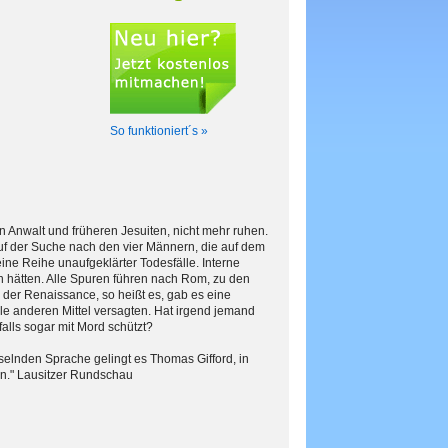
So funktioniert´s »
 Anwalt und früheren Jesuiten, nicht mehr ruhen.
Auf der Suche nach den vier Männern, die auf dem
eine Reihe unaufgeklärter Todesfälle. Interne
n hätten. Alle Spuren führen nach Rom, zu den
 der Renaissance, so heißt es, gab es eine
e anderen Mittel versagten. Hat irgend jemand
alls sogar mit Mord schützt?
sselnden Sprache gelingt es Thomas Gifford, in
en." Lausitzer Rundschau