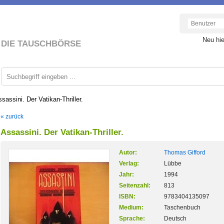
Neu hi
DIE TAUSCHBÖRSE
sassini. Der Vatikan-Thriller.
« zurück
Assassini. Der Vatikan-Thriller.
Autor:
Thomas Gifford
Verlag:
Lübbe
Jahr:
1994
Seitenzahl:
813
ISBN:
9783404135097
Medium:
Taschenbuch
Sprache:
Deutsch