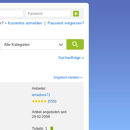
er?
» Kostenlos anmelden
|
Passwort vergessen?
Alle Kategorien
Suchaufträge »
Angebot merken »
Anbieter:
amadora71
(
556
)
Artikel angeboten seit:
29.02.2008
Tickets:
1