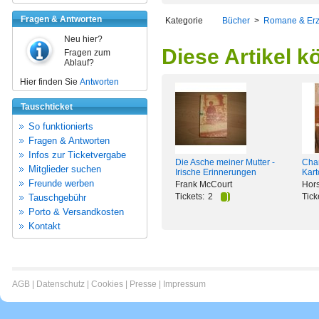
Fragen & Antworten
Kategorie
Bücher
>
Romane & Er
Neu hier?
Diese Artikel k
Fragen zum
Ablauf?
Hier finden Sie
Antworten
Tauschticket
So funktionierts
Fragen & Antworten
Infos zur Ticketvergabe
Die Asche meiner Mutter -
Cha
Mitglieder suchen
Irische Erinnerungen
Kart
Freunde werben
Frank McCourt
Hors
Tickets:
2
Tick
Tauschgebühr
Porto & Versandkosten
Kontakt
AGB
|
Datenschutz
|
Cookies
|
Presse
|
Impressum