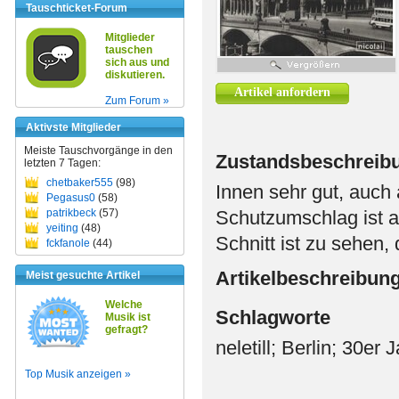
Tauschticket-Forum
Mitglieder
tauschen
sich aus und
diskutieren.
Artikel anfordern
Zum Forum »
Aktivste Mitglieder
Meiste Tauschvorgänge in den
Zustandsbeschreib
letzten 7 Tagen:
chetbaker555
(98)
Innen sehr gut, auch
Pegasus0
(58)
patrikbeck
(57)
Schutzumschlag ist 
yeiting
(48)
Schnitt ist zu sehen, 
fckfanole
(44)
Artikelbeschreibun
Meist gesuchte Artikel
Welche
Schlagworte
Musik ist
gefragt?
neletill; Berlin; 30er 
Top Musik anzeigen »