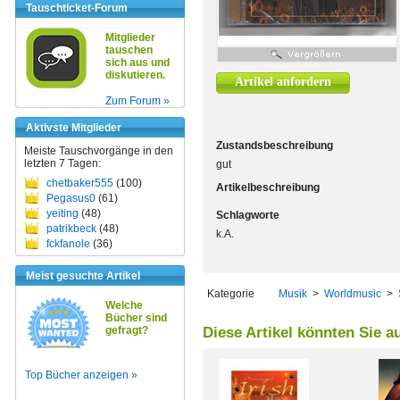
Tauschticket-Forum
Mitglieder
tauschen
sich aus und
diskutieren.
Artikel anfordern
Zum Forum »
Aktivste Mitglieder
Zustandsbeschreibung
Meiste Tauschvorgänge in den
letzten 7 Tagen:
gut
chetbaker555
(100)
Artikelbeschreibung
Pegasus0
(61)
yeiting
(48)
Schlagworte
patrikbeck
(48)
k.A.
fckfanole
(36)
Meist gesuchte Artikel
Kategorie
Musik
>
Worldmusic
>
Welche
Bücher sind
gefragt?
Diese Artikel könnten Sie a
Top Bücher anzeigen »