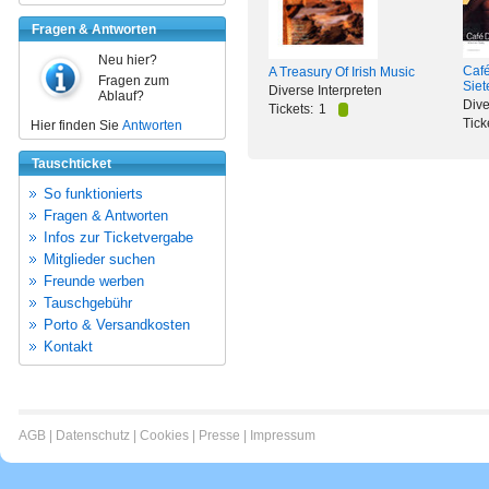
Fragen & Antworten
Neu hier?
Café
A Treasury Of Irish Music
Fragen zum
Siet
Diverse Interpreten
Ablauf?
Dive
Tickets:
1
Tick
Hier finden Sie
Antworten
Tauschticket
So funktionierts
Fragen & Antworten
Infos zur Ticketvergabe
Mitglieder suchen
Freunde werben
Tauschgebühr
Porto & Versandkosten
Kontakt
AGB
|
Datenschutz
|
Cookies
|
Presse
|
Impressum