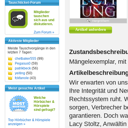
Tauschticket-Forum
Mitglieder
tauschen
sich aus und
diskutieren.
Artikel anfordern
Zum Forum »
Aktivste Mitglieder
Meiste Tauschvorgänge in den
Zustandsbeschreib
letzten 7 Tagen:
chetbaker555
(99)
Mängelexemplar, mit
Pegasus0
(59)
patrikbeck
(56)
Artikelbeschreibun
yeiting
(50)
fckfanole
(43)
Wir erwarten von uns
Meist gesuchte Artikel
Ihre Integrität und N
Rechtssystem ruht. Wi
Welche
Hörbücher &
Hörspiele
sorgen, Verbrecher b
sind gefragt?
garantieren. Doch wa
Top Hörbücher & Hörspiele
Lacy Stoltz, Anwältin
anzeigen »