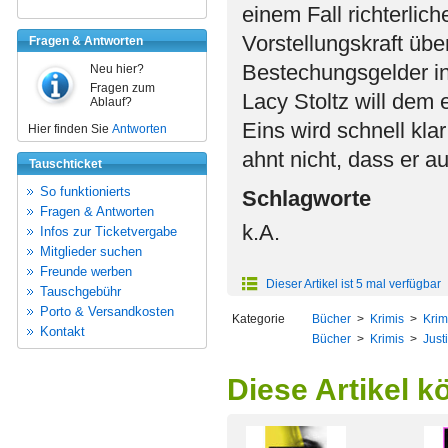
einem Fall richterlich
Vorstellungskraft über
Fragen & Antworten
Bestechungsgelder i
Neu hier?
Fragen zum
Lacy Stoltz will dem 
Ablauf?
Eins wird schnell klar
Hier finden Sie
Antworten
ahnt nicht, dass er a
Tauschticket
So funktionierts
Schlagworte
Fragen & Antworten
k.A.
Infos zur Ticketvergabe
Mitglieder suchen
Freunde werben
Dieser Artikel ist 5 mal verfügbar
Tauschgebühr
Porto & Versandkosten
Kategorie
Bücher
>
Krimis
>
Krim
Kontakt
Bücher
>
Krimis
>
Just
Diese Artikel k