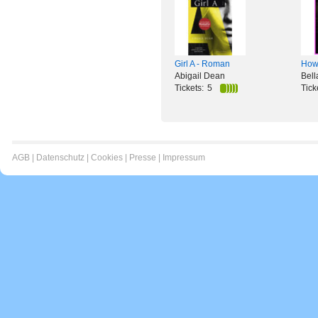
Girl A - Roman
How 
Abigail Dean
Bell
Tickets:
5
Tick
AGB
|
Datenschutz
|
Cookies
|
Presse
|
Impressum