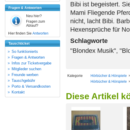
Bibi ist begeistert. 
Fragen & Antworten
Mami Fliegende Pferde
Neu hier?
nicht, lacht Bibi. Bar
Fragen zum
Ablauf?
Hexensprüche für Not
Hier finden Sie
Antworten
Schlagworte
Tauschticket
"Blondex Musik", "Blo
So funktionierts
Fragen & Antworten
Infos zur Ticketvergabe
Mitglieder suchen
Freunde werben
Kategorie
Hörbücher & Hörspiele
Tauschgebühr
Hörbücher & Hörspiele
Porto & Versandkosten
Kontakt
Diese Artikel k