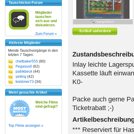
Tauschticket-Forum
Mitglieder
tauschen
sich aus und
diskutieren.
Artikel anfordern
Zum Forum »
Aktivste Mitglieder
Meiste Tauschvorgänge in den
Zustandsbeschreib
letzten 7 Tagen:
chetbaker555
(80)
Inlay leichte Lagersp
Pegasus0
(62)
patrikbeck
(44)
Kassette läuft einwand
yeiting
(42)
K0-
kretzmer73
(34)
Meist gesuchte Artikel
Packe auch gerne Pa
Welche Filme
Ticketrabatt ;-)
sind gefragt?
Artikelbeschreibun
Top Filme anzeigen »
*** Reserviert für Has