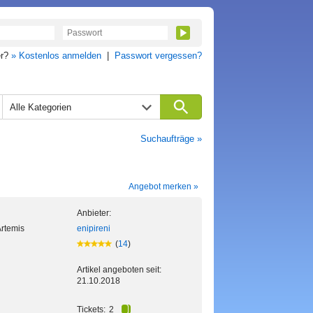
er?
» Kostenlos anmelden
|
Passwort vergessen?
Alle Kategorien
Suchaufträge »
Angebot merken »
Anbieter:
Artemis
enipireni
(
14
)
Artikel angeboten seit:
21.10.2018
Tickets:
2