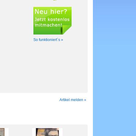
So funktioniert´s »
Artikel melden »