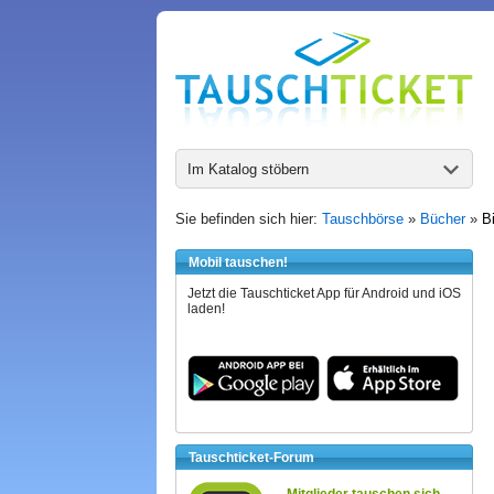
Im Katalog stöbern
Sie befinden sich hier:
Tauschbörse
»
Bücher
»
B
Mobil tauschen!
Jetzt die Tauschticket App für Android und iOS
laden!
Tauschticket-Forum