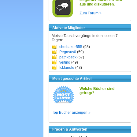
Mitglieder tauschen sich
aus und diskutieren.
Zum Forum »
Aktivste Mitglieder
Meiste Tauschvorgänge in den letzten 7
Tagen:
chetbaker555
(98)
Pegasus0
(59)
patrikbeck
(57)
yeiting
(49)
fckfanole
(43)
Meist gesuchte Artikel
Welche Bücher sind
gefragt?
Top Bücher anzeigen »
Fragen & Antworten