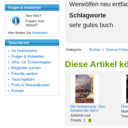
Werwölfen neu entfac
Fragen & Antworten
Schlagworte
Neu hier?
Fragen zum
sehr gutes buch
Ablauf?
Hier finden Sie
Antworten
Tauschticket
Kategorie
Bücher
>
Science Ficti
So funktionierts
Fragen & Antworten
Diese Artikel k
Infos zur Ticketvergabe
Mitglieder suchen
Freunde werben
Tauschgebühr
Porto & Versandkosten
Kontakt
Die Verbannung - Das
Onei
Schwert der Zeit 2
Mark
Julianne Lee
Tick
Tickets:
1