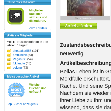
Tauschticket-Forum
Mitglieder
tauschen
sich aus und
diskutieren.
Artikel anfordern
Zum Forum »
Aktivste Mitglieder
Meiste Tauschvorgänge in den
Zustandsbeschreib
letzten 7 Tagen:
chetbaker555
(101)
neuwertig
patrikbeck
(63)
Pegasus0
(54)
Artikelbeschreibun
fckfanole
(45)
yeiting
(43)
Bellas Leben ist in Ge
Meist gesuchte Artikel
Mordfälle erschüttert,
Rache. Und seine Spu
Welche
Bücher sind
gefragt?
Nachdem sie wieder 
ihrer Liebe zu ihm un
Top Bücher anzeigen »
wissend, dass sie da