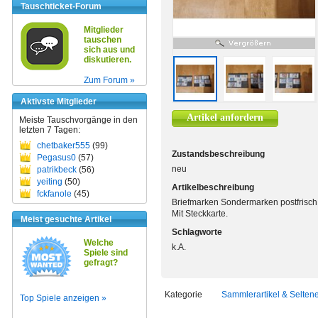
Tauschticket-Forum
Mitglieder
tauschen
sich aus und
diskutieren.
Zum Forum »
Aktivste Mitglieder
Artikel anfordern
Meiste Tauschvorgänge in den
letzten 7 Tagen:
chetbaker555
(99)
Zustandsbeschreibung
Pegasus0
(57)
neu
patrikbeck
(56)
yeiting
(50)
Artikelbeschreibung
fckfanole
(45)
Briefmarken Sondermarken postfrisch
Mit Steckkarte.
Meist gesuchte Artikel
Schlagworte
Welche
k.A.
Spiele sind
gefragt?
Kategorie
Sammlerartikel & Selten
Top Spiele anzeigen »