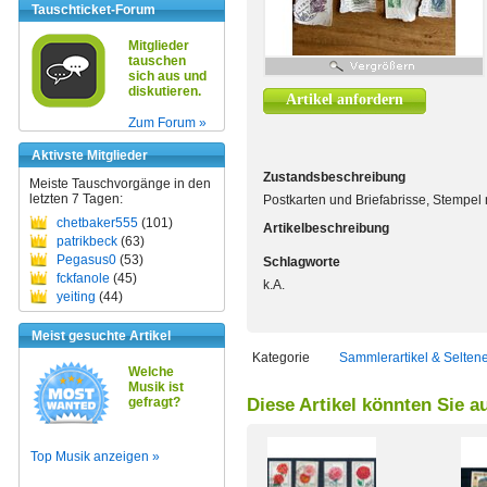
Tauschticket-Forum
Mitglieder
tauschen
sich aus und
diskutieren.
Artikel anfordern
Zum Forum »
Aktivste Mitglieder
Zustandsbeschreibung
Meiste Tauschvorgänge in den
letzten 7 Tagen:
Postkarten und Briefabrisse, Stempel 
chetbaker555
(101)
Artikelbeschreibung
patrikbeck
(63)
Pegasus0
(53)
Schlagworte
fckfanole
(45)
k.A.
yeiting
(44)
Meist gesuchte Artikel
Kategorie
Sammlerartikel & Selten
Welche
Musik ist
gefragt?
Diese Artikel könnten Sie a
Top Musik anzeigen »