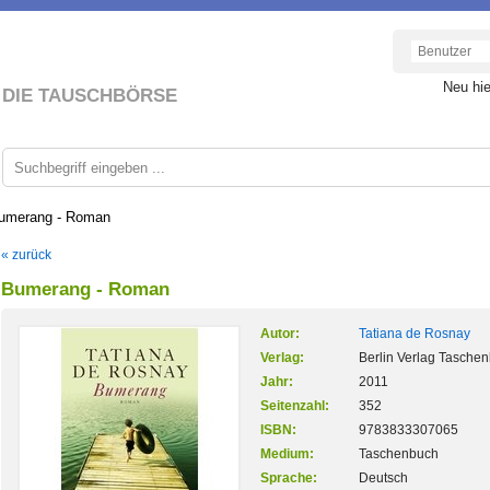
Neu hi
DIE TAUSCHBÖRSE
umerang - Roman
« zurück
Bumerang - Roman
Autor:
Tatiana de Rosnay
Verlag:
Berlin Verlag Tasche
Jahr:
2011
Seitenzahl:
352
ISBN:
9783833307065
Medium:
Taschenbuch
Sprache:
Deutsch