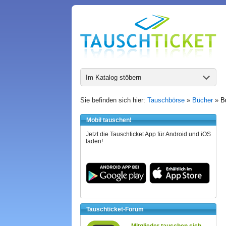
Im Katalog stöbern
Sie befinden sich hier:
Tauschbörse
»
Bücher
»
B
Mobil tauschen!
Jetzt die Tauschticket App für Android und iOS
laden!
Tauschticket-Forum