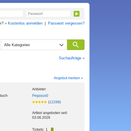
er?
» Kostenlos anmelden
|
Passwort vergessen?
Alle Kategorien
Suchaufträge »
Angebot merken »
Anbieter:
nbuch
Pegasus0
(
12288
)
Artikel angeboten seit:
03.06.2026
Tickets:
1