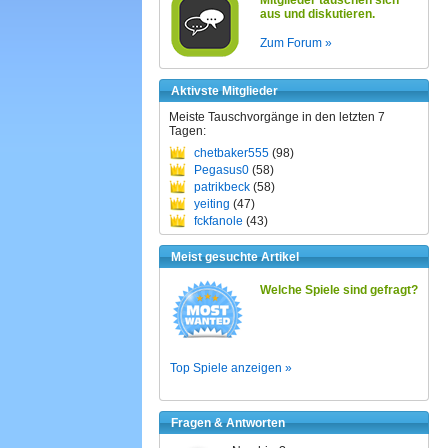
Mitglieder tauschen sich
aus und diskutieren.
Zum Forum »
Aktivste Mitglieder
Meiste Tauschvorgänge in den letzten 7
Tagen:
chetbaker555
(98)
Pegasus0
(58)
patrikbeck
(58)
yeiting
(47)
fckfanole
(43)
Meist gesuchte Artikel
Welche Spiele sind gefragt?
Top Spiele anzeigen »
Fragen & Antworten