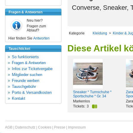
Converse, Sneaker, 
Fragen & Antworten
Neu hier?
Fragen zum
Ablauf?
Kategorie
Kleidung
>
Kinder & Ju
Hier finden Sie
Antworten
Diese Artikel k
Tauschticket
So funktionierts
Fragen & Antworten
Infos zur Ticketvergabe
Mitglieder suchen
Freunde werben
Tauschgebühr
Sneaker * Turnschuhe *
Zara
Porto & Versandkosten
Sportschuhe * Gr. 34
Spor
Kontakt
Markenlos
Zar
Tickets:
3
Tick
AGB
|
Datenschutz
|
Cookies
|
Presse
|
Impressum