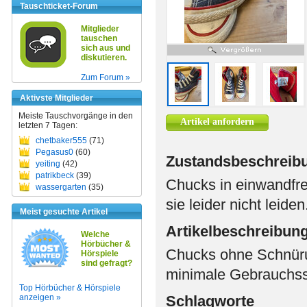
Tauschticket-Forum
Mitglieder
tauschen
sich aus und
diskutieren.
Zum Forum »
Aktivste Mitglieder
Meiste Tauschvorgänge in den
Artikel anfordern
letzten 7 Tagen:
chetbaker555
(71)
Pegasus0
(60)
Zustandsbeschreib
yeiting
(42)
patrikbeck
(39)
Chucks in einwandfr
wassergarten
(35)
sie leider nicht leiden
Meist gesuchte Artikel
Artikelbeschreibun
Welche
Hörbücher &
Chucks ohne Schnürun
Hörspiele
sind gefragt?
minimale Gebrauchs
Top Hörbücher & Hörspiele
anzeigen »
Schlagworte