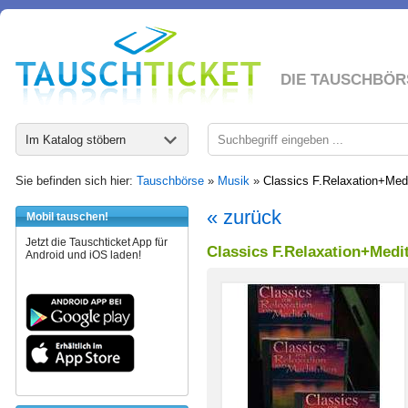
DIE TAUSCHBÖR
Im Katalog stöbern
Sie befinden sich hier:
Tauschbörse
»
Musik
»
Classics F.Relaxation+Medi
« zurück
Mobil tauschen!
Jetzt die Tauschticket App für
Classics F.Relaxation+Medit
Android und iOS laden!