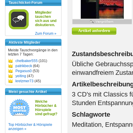
Tauschticket-Forum
Mitglieder
tauschen
sich aus und
diskutieren.
Artikel anfordern
Zum Forum »
Aktivste Mitglieder
Meiste Tauschvorgänge in den
Zustandsbeschreib
letzten 7 Tagen:
chetbaker555
(101)
Übliche Gebrauchssp
patrikbeck
(64)
Pegasus0
(53)
einwandfreiem Zusta
yeiting
(47)
kretzmer73
(45)
Artikelbeschreibun
Meist gesuchte Artikel
3 CD's mit Classics f
Stunden Entspannun
Welche
Hörbücher &
Hörspiele
Schlagworte
sind gefragt?
Meditation, Entspann
Top Hörbücher & Hörspiele
anzeigen »