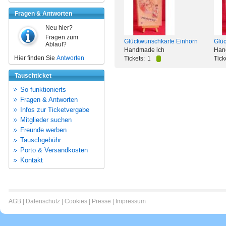
Fragen & Antworten
Neu hier?
Fragen zum
Glückwunschkarte Einhorn
Glü
Ablauf?
Handmade ich
Han
Hier finden Sie
Antworten
Tickets:
1
Tick
Tauschticket
So funktionierts
Fragen & Antworten
Infos zur Ticketvergabe
Mitglieder suchen
Freunde werben
Tauschgebühr
Porto & Versandkosten
Kontakt
AGB
|
Datenschutz
|
Cookies
|
Presse
|
Impressum