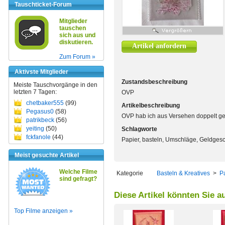
Tauschticket-Forum
Mitglieder
tauschen
sich aus und
diskutieren.
Artikel anfordern
Zum Forum »
Aktivste Mitglieder
Zustandsbeschreibung
Meiste Tauschvorgänge in den
letzten 7 Tagen:
OVP
chetbaker555
(99)
Artikelbeschreibung
Pegasus0
(58)
OVP hab ich aus Versehen doppelt gek
patrikbeck
(56)
yeiting
(50)
Schlagworte
fckfanole
(44)
Papier, basteln, Umschläge, Geldgesch
Meist gesuchte Artikel
Welche Filme
Kategorie
Basteln & Kreatives
>
P
sind gefragt?
Diese Artikel könnten Sie a
Top Filme anzeigen »