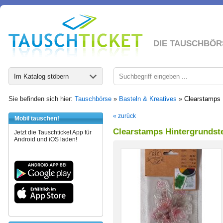
DIE TAUSCHBÖR
Im Katalog stöbern
Sie befinden sich hier:
Tauschbörse
»
Basteln & Kreatives
»
Clearstamps 
« zurück
Mobil tauschen!
Clearstamps Hintergrundst
Jetzt die Tauschticket App für
Android und iOS laden!