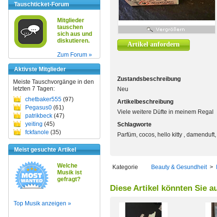
Tauschticket-Forum
Mitglieder
tauschen
sich aus und
diskutieren.
Artikel anfordern
Zum Forum »
Aktivste Mitglieder
Zustandsbeschreibung
Meiste Tauschvorgänge in den
letzten 7 Tagen:
Neu
chetbaker555
(97)
Artikelbeschreibung
Pegasus0
(61)
Viele weitere Düfte in meinem Regal
patrikbeck
(47)
yeiting
(45)
Schlagworte
fckfanole
(35)
Parfüm, cocos, hello kitty , damenduft,
Meist gesuchte Artikel
Welche
Kategorie
Beauty & Gesundheit
>
Musik ist
gefragt?
Diese Artikel könnten Sie a
Top Musik anzeigen »