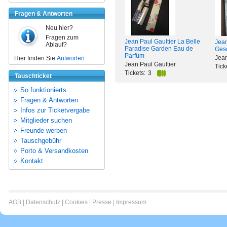
Fragen & Antworten
Neu hier?
Fragen zum
Jean Paul Gaultier La Belle
Jean
Ablauf?
Paradise Garden Eau de
Ges
Parfüm
Jean
Hier finden Sie
Antworten
Jean Paul Gaultier
Tick
Tickets:
3
Tauschticket
So funktionierts
Fragen & Antworten
Infos zur Ticketvergabe
Mitglieder suchen
Freunde werben
Tauschgebühr
Porto & Versandkosten
Kontakt
AGB
|
Datenschutz
|
Cookies
|
Presse
|
Impressum