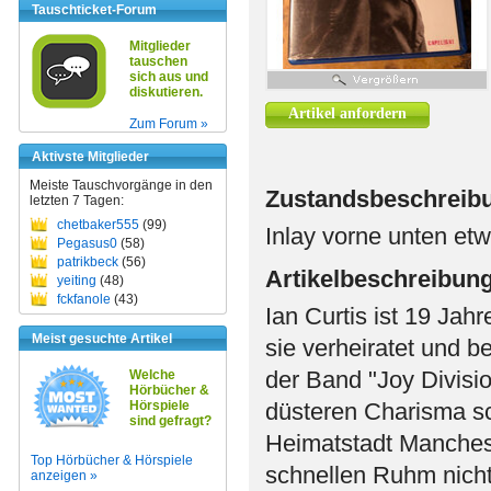
Tauschticket-Forum
Mitglieder
tauschen
sich aus und
diskutieren.
Artikel anfordern
Zum Forum »
Aktivste Mitglieder
Meiste Tauschvorgänge in den
Zustandsbeschreib
letzten 7 Tagen:
chetbaker555
(99)
Inlay vorne unten et
Pegasus0
(58)
patrikbeck
(56)
Artikelbeschreibun
yeiting
(48)
fckfanole
(43)
Ian Curtis ist 19 Jahr
Meist gesuchte Artikel
sie verheiratet und b
der Band "Joy Divisi
Welche
Hörbücher &
Hörspiele
düsteren Charisma s
sind gefragt?
Heimatstadt Manchest
Top Hörbücher & Hörspiele
schnellen Ruhm nicht 
anzeigen »