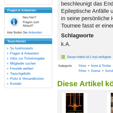
beschleunigt das End
Epileptische Anfälle 
Fragen & Antworten
in seine persönliche 
Neu hier?
Fragen zum
Tournee fasst er ein
Ablauf?
Hier finden Sie
Antworten
Schlagworte
Tauschticket
k.A.
So funktionierts
Fragen & Antworten
Dieser Artikel ist 2 mal verfügbar
Infos zur Ticketvergabe
Mitglieder suchen
Kategorie
Filme
>
Krimi & Thriller
Freunde werben
Filme
>
Drama
>
Sonst
Tauschgebühr
Porto & Versandkosten
Diese Artikel k
Kontakt