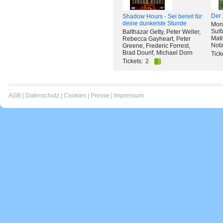
Der
Shadow Hours - Sei bereit für
deine dunkelste Stunde
Moni
Sulf
Balthazar Getty, Peter Weller,
Mati
Rebecca Gayheart, Peter
Nota
Greene, Frederic Forrest,
Brad Dourif, Michael Dorn
Tick
Tickets:
2
AGB
|
Datenschutz
|
Cookies
|
Presse
|
Impressum