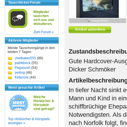
Tauschticket-Forum
Mitglieder
tauschen
sich aus und
diskutieren.
Artikel anfordern
Zum Forum »
Aktivste Mitglieder
Meiste Tauschvorgänge in den
Zustandsbeschreib
letzten 7 Tagen:
chetbaker555
(98)
Gute Hardcover-Ausg
patrikbeck
(55)
Pegasus0
(54)
Dicker Schmöker
yeiting
(46)
fckfanole
(44)
Artikelbeschreibun
Meist gesuchte Artikel
In tiefer Nacht sinkt 
Mann und Kind in ei
Welche
Hörbücher &
Hörspiele
schiffbrüchige Ehepaa
sind gefragt?
Notwendigsten. Als d
Top Hörbücher & Hörspiele
nach Norfolk folgt, fi
anzeigen »