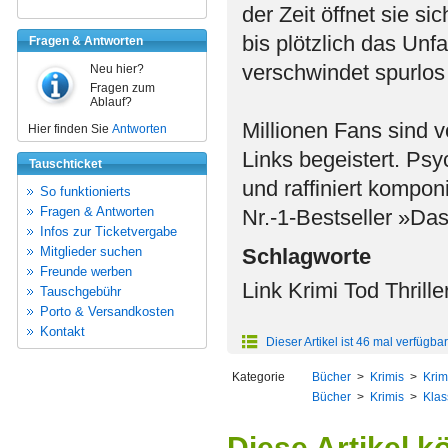
der Zeit öffnet sie s
bis plötzlich das Unf
Fragen & Antworten
verschwindet spurlos
Neu hier?
Fragen zum
Ablauf?
Millionen Fans sind
Hier finden Sie
Antworten
Links begeistert. Ps
Tauschticket
und raffiniert kompon
So funktionierts
Fragen & Antworten
Nr.-1-Bestseller »Das
Infos zur Ticketvergabe
Mitglieder suchen
Schlagworte
Freunde werben
Link Krimi Tod Thrill
Tauschgebühr
Porto & Versandkosten
Kontakt
Dieser Artikel ist 46 mal verfügbar
Kategorie
Bücher
>
Krimis
>
Krim
Bücher
>
Krimis
>
Klas
Diese Artikel k