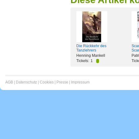
Die Rückkehr des
Scar
Tanzlehrers
Sca
Henning Mankell
Patr
Tickets:
1
Tick
AGB
|
Datenschutz
|
Cookies
|
Presse
|
Impressum