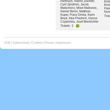
Harfouch, Hanns Zischler,
Kris
Cyril Sjöström, Jacob
Rich
Matschenz, Misel Maticevic,
Pals
Daniel Berini, Matthias
Nich
Kuper, Franz Dinda, Karin
Tick
Boyd, Inka Friedrich, Hansa
Czypionka, Josef Bierbichler
Tickets:
2
AGB
|
Datenschutz
|
Cookies
|
Presse
|
Impressum