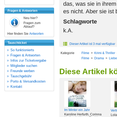
das, was sie in ihre
es nicht. Aber sie ist
Fragen & Antworten
Neu hier?
Schlagworte
Fragen zum
Ablauf?
k.A.
Hier finden Sie
Antworten
Tauschticket
Dieser Artikel ist 3 mal verfügbar
So funktionierts
Kategorie
Filme
>
Krimi & Thriller
Fragen & Antworten
Filme
>
Drama
>
Lieb
Infos zur Ticketvergabe
Mitglieder suchen
Diese Artikel k
Freunde werben
Tauschgebühr
Porto & Versandkosten
Kontakt
Im Winter ein Jahr
Verl
Karoline Herfurth, Corinna
Lola