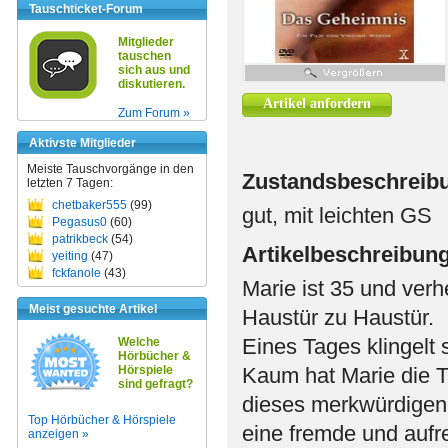
Tauschticket-Forum
Mitglieder
tauschen
sich aus und
diskutieren.
Artikel anfordern
Zum Forum »
Aktivste Mitglieder
Meiste Tauschvorgänge in den
Zustandsbeschreib
letzten 7 Tagen:
chetbaker555
(99)
gut, mit leichten GS
Pegasus0
(60)
patrikbeck
(54)
Artikelbeschreibun
yeiting
(47)
fckfanole
(43)
Marie ist 35 und verh
Meist gesuchte Artikel
Haustür zu Haustür.
Eines Tages klingelt 
Welche
Hörbücher &
Hörspiele
Kaum hat Marie die Tü
sind gefragt?
dieses merkwürdigen E
Top Hörbücher & Hörspiele
eine fremde und aufre
anzeigen »