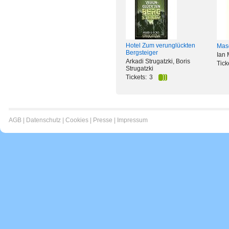
Hotel Zum verunglückten
Masc
Bergsteiger
Ian
Arkadi Strugatzki, Boris
Tick
Strugatzki
Tickets:
3
AGB
|
Datenschutz
|
Cookies
|
Presse
|
Impressum