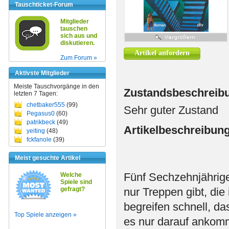
Tauschticket-Forum
Mitglieder
tauschen
sich aus und
diskutieren.
Artikel anfordern
Zum Forum »
Aktivste Mitglieder
Meiste Tauschvorgänge in den
Zustandsbeschreib
letzten 7 Tagen:
chetbaker555
(99)
Sehr guter Zustand
Pegasus0
(60)
patrikbeck
(49)
Artikelbeschreibun
yeiting
(48)
fckfanole
(39)
Meist gesuchte Artikel
Fünf Sechzehnjährige 
Welche
Spiele sind
gefragt?
nur Treppen gibt, die
begreifen schnell, da
Top Spiele anzeigen »
es nur darauf ankomm