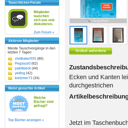
Tauschticket-Forum
Mitglieder
tauschen
sich aus und
diskutieren.
Zum Forum »
Aktivste Mitglieder
Meiste Tauschvorgänge in den
Artikel anfordern
letzten 7 Tagen:
chetbaker555
(80)
Pegasus0
(62)
Zustandsbeschreib
patrikbeck
(44)
yeiting
(42)
Ecken und Kanten lei
kretzmer73
(34)
durchgestrichen
Meist gesuchte Artikel
Artikelbeschreibun
Welche
Bücher sind
gefragt?
Top Bücher anzeigen »
Jetzt im Taschenbuch