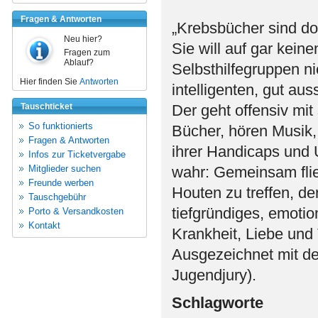
Fragen & Antworten
„Krebsbücher sind doo
Neu hier?
Sie will auf gar kein
Fragen zum
Ablauf?
Selbsthilfegruppen ni
Hier finden Sie
Antworten
intelligenten, gut au
Tauschticket
Der geht offensiv mit
So funktionierts
Bücher, hören Musik, 
Fragen & Antworten
ihrer Handicaps und
Infos zur Ticketvergabe
Mitglieder suchen
wahr: Gemeinsam fli
Freunde werben
Houten zu treffen, d
Tauschgebühr
tiefgründiges, emoti
Porto & Versandkosten
Kontakt
Krankheit, Liebe und
Ausgezeichnet mit de
Jugendjury).
Schlagworte