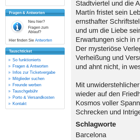
Stadtviertel und die
Martín fristet sein L
Fragen & Antworten
ernsthafter Schriftste
Neu hier?
Fragen zum
und um die Liebe sei
Ablauf?
Erwartungen sich in n
Hier finden Sie
Antworten
Der mysteriöse Verle
Tauschticket
Verheißung und Versu
So funktionierts
und ahnt nicht, in we
Fragen & Antworten
Infos zur Ticketvergabe
Mitglieder suchen
Mit unwiderstehlicher
Freunde werben
Tauschgebühr
wieder auf den Fried
Porto & Versandkosten
Kosmos voller Spannu
Kontakt
Schrecken und Intrige
Schlagworte
Barcelona