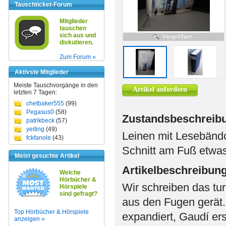
Tauschticket-Forum
Mitglieder
tauschen
sich aus und
diskutieren.
Zum Forum »
Aktivste Mitglieder
Meiste Tauschvorgänge in den
Artikel anfordern
letzten 7 Tagen:
chetbaker555
(99)
Pegasus0
(58)
Zustandsbeschreib
patrikbeck
(57)
yeiting
(49)
Leinen mit Lesebändc
fckfanole
(43)
Schnitt am Fuß etwas
Meist gesuchte Artikel
Artikelbeschreibun
Welche
Hörbücher &
Wir schreiben das tur
Hörspiele
sind gefragt?
aus den Fugen gerät.
Top Hörbücher & Hörspiele
expandiert, Gaudí ers
anzeigen »