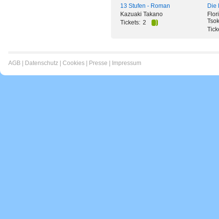
13 Stufen - Roman
Die 
Kazuaki Takano
Flor
Tso
Tickets:
2
Tick
AGB
|
Datenschutz
|
Cookies
|
Presse
|
Impressum