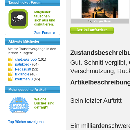
Tauschticket-Forum
Mitglieder
tauschen
sich aus und
diskutieren.
Artikel anfordern
Zum Forum »
Aktivste Mitglieder
Meiste Tauschvorgänge in den
Zustandsbeschreib
letzten 7 Tagen:
chetbaker555
(101)
Gut. Schnitt vergilbt
patrikbeck
(64)
Pegasus0
(53)
Verschmutzung, Rück
fckfanole
(46)
kretzmer73
(45)
Artikelbeschreibun
Meist gesuchte Artikel
Sein letzter Auftritt
Welche
Bücher sind
gefragt?
Top Bücher anzeigen »
Ein milliardenschwer