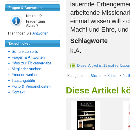
lauernde Erbengemein
Fragen & Antworten
arbeitende Missionar
Neu hier?
einmal wissen will - 
Fragen zum
Ablauf?
Macht und Ehre, und
Hier finden Sie
Antworten
Schlagworte
Tauschticket
k.A.
So funktionierts
Fragen & Antworten
Infos zur Ticketvergabe
Dieser Artikel ist 15 mal verfügbar
Mitglieder suchen
Freunde werben
Kategorie
Bücher
>
Krimis
>
Just
Tauschgebühr
Porto & Versandkosten
Diese Artikel k
Kontakt