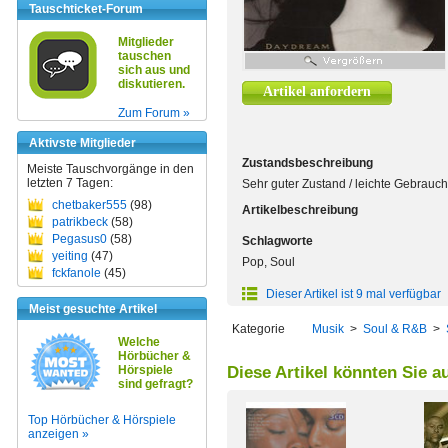
Tauschticket-Forum
Mitglieder
tauschen
sich aus und
diskutieren.
Artikel anfordern
Zum Forum »
Aktivste Mitglieder
Zustandsbeschreibung
Meiste Tauschvorgänge in den
letzten 7 Tagen:
Sehr guter Zustand / leichte Gebrauc
chetbaker555
(98)
Artikelbeschreibung
patrikbeck
(58)
Pegasus0
(58)
Schlagworte
yeiting
(47)
Pop, Soul
fckfanole
(45)
Dieser Artikel ist 9 mal verfügbar
Meist gesuchte Artikel
Kategorie
Musik
>
Soul & R&B
>
Welche
Hörbücher &
Hörspiele
Diese Artikel könnten Sie a
sind gefragt?
Top Hörbücher & Hörspiele
anzeigen »