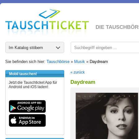
DIE TAUSCHBÖR
Im Katalog stöbern
Sie befinden sich hier:
Tauschbörse
»
Musik
»
Daydream
« zurück
Mobil tauschen!
Daydream
Jetzt die Tauschticket App für
Android und iOS laden!