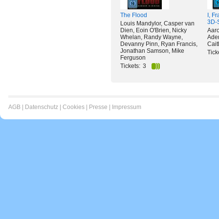
The Flood
I, F
3D-
Louis Mandylor, Casper van
Dien, Eoin O'Brien, Nicky
Aaro
Whelan, Randy Wayne,
Aden
Devanny Pinn, Ryan Francis,
Cait
Jonathan Samson, Mike
Tick
Ferguson
Tickets:
3
AGB
|
Datenschutz
|
Cookies
|
Presse
|
Impressum