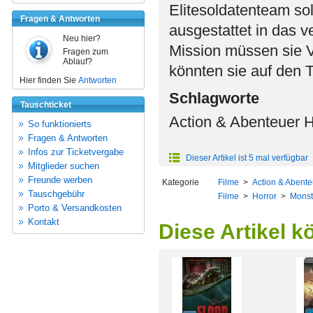
Elitesoldatenteam so
Fragen & Antworten
ausgestattet in das v
Neu hier?
Mission müssen sie Vo
Fragen zum
Ablauf?
könnten sie auf den Te
Hier finden Sie
Antworten
Schlagworte
Tauschticket
Action & Abenteuer H
So funktionierts
Fragen & Antworten
Infos zur Ticketvergabe
Dieser Artikel ist 5 mal verfügbar
Mitglieder suchen
Freunde werben
Kategorie
Filme
>
Action & Abente
Tauschgebühr
Filme
>
Horror
>
Monst
Porto & Versandkosten
Kontakt
Diese Artikel k