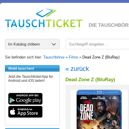
DIE TAUSCHBÖR
Im Katalog stöbern
Sie befinden sich hier:
Tauschbörse
»
Filme
»
Dead Zone Z (BluRay)
« zurück
Mobil tauschen!
Jetzt die Tauschticket App für
Dead Zone Z (BluRay)
Android und iOS laden!