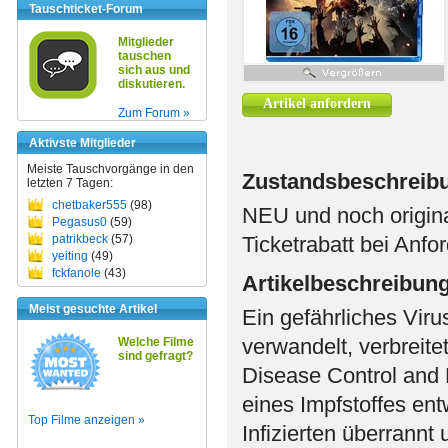
Tauschticket-Forum
Mitglieder
tauschen
sich aus und
diskutieren.
Artikel anfordern
Zum Forum »
Aktivste Mitglieder
Meiste Tauschvorgänge in den
Zustandsbeschreib
letzten 7 Tagen:
chetbaker555
(98)
NEU und noch origina
Pegasus0
(59)
patrikbeck
(57)
Ticketrabatt bei Anfo
yeiting
(49)
fckfanole
(43)
Artikelbeschreibun
Meist gesuchte Artikel
Ein gefährliches Vir
verwandelt, verbreite
Welche Filme
sind gefragt?
Disease Control and 
eines Impfstoffes ent
Top Filme anzeigen »
Infizierten überrannt