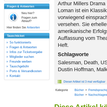
Arthur Millers Drama
Fragen & Antworten
Loman ist ein Klassi
Neu hier?
vorwiegend einsprachi
Fragen zum
Ablauf?
versehen. Sie erhell
Hier finden Sie
Antworten
amerikanische Erfolg
Tauschticket
Auffassung vom Theat
So funktionierts
Heft.
Fragen & Antworten
Infos zur Ticketvergabe
Schlagworte
Mitglieder suchen
Salesman, Death, USA
Freunde werben
Tauschgebühr
Dustin Hoffman, Mal
Porto & Versandkosten
Kontakt
Dieser Artikel ist 3 mal verfügbar
Kategorie
Bücher
>
Fremdsprachi
Bücher
>
Nachschlagew
Diese Artikel k