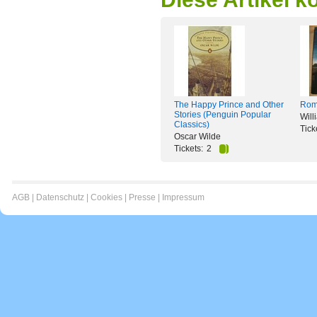
The Happy Prince and Other
Rome
Stories (Penguin Popular
Wil
Classics)
Tick
Oscar Wilde
Tickets:
2
AGB
|
Datenschutz
|
Cookies
|
Presse
|
Impressum