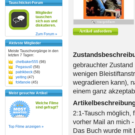
Tauschticket-Forum
Mitglieder
tauschen
sich aus und
diskutieren.
Artikel anfordern
Zum Forum »
Aktivste Mitglieder
Meiste Tauschvorgänge in den
Zustandsbeschreib
letzten 7 Tagen:
chetbaker555
(98)
gebrauchter Zustand 
Pegasus0
(58)
patrikbeck
(58)
wenigen Bleistiftans
yeiting
(47)
wegradieren kann), n
fckfanole
(45)
einem ganz akzeptab
Meist gesuchte Artikel
Artikelbeschreibun
Welche Filme
sind gefragt?
2:1-Tausch möglich, f
vorher Mail an mich -
Top Filme anzeigen »
Das Buch wurde mit D