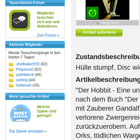
Tauschticket-Forum
Mitglieder
tauschen
sich aus und
diskutieren.
Artikel anfordern
Zum Forum »
Aktivste Mitglieder
Meiste Tauschvorgänge in den
Zustandsbeschreib
letzten 7 Tagen:
chetbaker555
(92)
Hülle stumpf, Disc wi
Pegasus0
(62)
patrikbeck
(46)
Artikelbeschreibun
yeiting
(44)
fckfanole
(35)
"Der Hobbit - Eine une
Meist gesuchte Artikel
nach dem Buch "Der H
mit Zauberer Gandalf
Welche
Spiele sind
gefragt?
verlorene Zwergenre
zurückzuerobern. Auf 
Top Spiele anzeigen »
Orks, tödlichen War