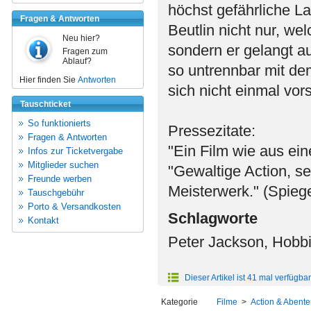
höchst gefährliche L
Fragen & Antworten
Beutlin nicht nur, we
Neu hier?
sondern er gelangt au
Fragen zum
Ablauf?
so untrennbar mit de
Hier finden Sie
Antworten
sich nicht einmal vor
Tauschticket
So funktionierts
Pressezitate:
Fragen & Antworten
"Ein Film wie aus ein
Infos zur Ticketvergabe
Mitglieder suchen
"Gewaltige Action, sen
Freunde werben
Meisterwerk." (Spiege
Tauschgebühr
Porto & Versandkosten
Schlagworte
Kontakt
Peter Jackson, Hobbi
Dieser Artikel ist 41 mal verfügbar
Kategorie
Filme
>
Action & Abente