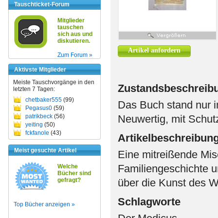
Tauschticket-Forum
Mitglieder
tauschen
sich aus und
diskutieren.
Artikel anfordern
Zum Forum »
Aktivste Mitglieder
Meiste Tauschvorgänge in den
Zustandsbeschreib
letzten 7 Tagen:
chetbaker555
(99)
Das Buch stand nur i
Pegasus0
(59)
patrikbeck
(56)
Neuwertig, mit Schu
yeiting
(50)
fckfanole
(43)
Artikelbeschreibun
Meist gesuchte Artikel
Eine mitreißende Mi
Familiengeschichte u
Welche
Bücher sind
gefragt?
über die Kunst des 
Schlagworte
Top Bücher anzeigen »