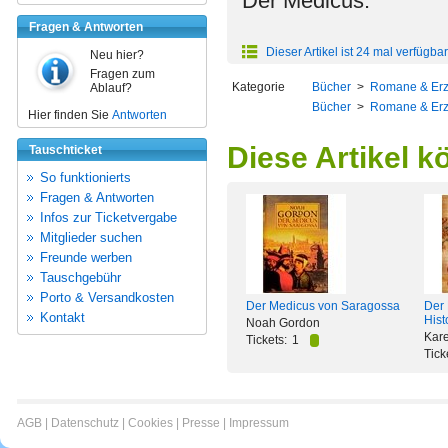
Der Medicus.
Fragen & Antworten
Dieser Artikel ist 24 mal verfügbar
Neu hier?
Fragen zum
Kategorie
Bücher
>
Romane & Er
Ablauf?
Bücher
>
Romane & Er
Hier finden Sie
Antworten
Diese Artikel k
Tauschticket
So funktionierts
Fragen & Antworten
Infos zur Ticketvergabe
Mitglieder suchen
Freunde werben
Tauschgebühr
Porto & Versandkosten
Der Medicus von Saragossa
Der 
Kontakt
Hist
Noah Gordon
Kare
Tickets:
1
Tick
AGB
|
Datenschutz
|
Cookies
|
Presse
|
Impressum