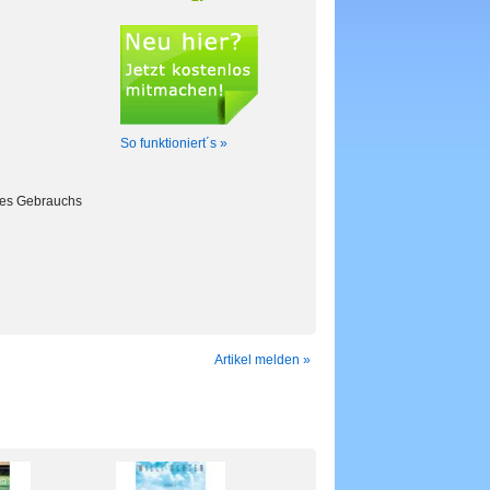
So funktioniert´s »
 des Gebrauchs
Artikel melden »