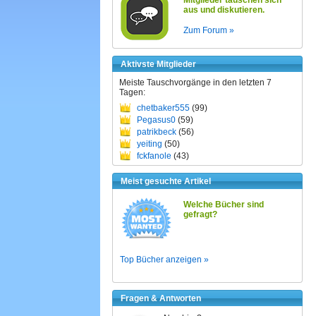
Mitglieder tauschen sich
aus und diskutieren.
Zum Forum »
Aktivste Mitglieder
Meiste Tauschvorgänge in den letzten 7
Tagen:
chetbaker555
(99)
Pegasus0
(59)
patrikbeck
(56)
yeiting
(50)
fckfanole
(43)
Meist gesuchte Artikel
Welche Bücher sind
gefragt?
Top Bücher anzeigen »
Fragen & Antworten