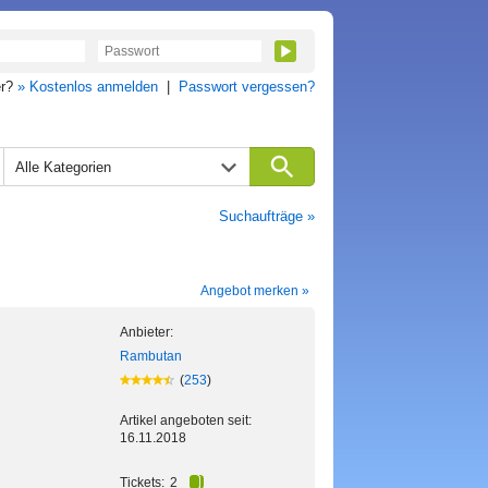
er?
» Kostenlos anmelden
|
Passwort vergessen?
Alle Kategorien
Suchaufträge »
Angebot merken »
Anbieter:
Rambutan
(
253
)
Artikel angeboten seit:
16.11.2018
Tickets:
2