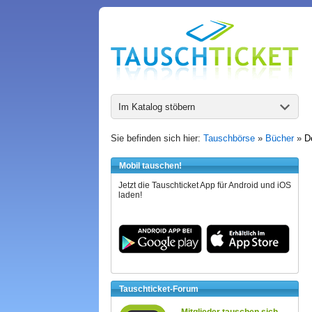
Im Katalog stöbern
Sie befinden sich hier:
Tauschbörse
»
Bücher
»
D
Mobil tauschen!
Jetzt die Tauschticket App für Android und iOS
laden!
Tauschticket-Forum