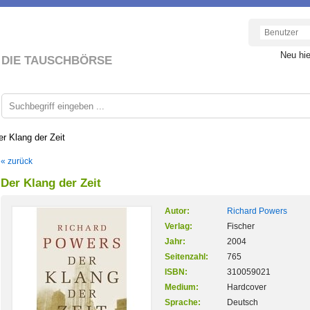
Neu hi
DIE TAUSCHBÖRSE
er Klang der Zeit
« zurück
Der Klang der Zeit
Autor:
Richard Powers
Verlag:
Fischer
Jahr:
2004
Seitenzahl:
765
ISBN:
310059021
Medium:
Hardcover
Sprache:
Deutsch