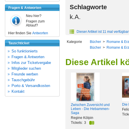
Schlagworte
Fragen & Antworten
k.A.
Neu hier?
Fragen zum
Ablauf?
Dieser Artikel ist 11 mal verfügbar
Hier finden Sie
Antworten
Kategorie
Bücher
>
Romane & Er
Tauschticket
Bücher
>
Romane & Er
So funktionierts
Fragen & Antworten
Diese Artikel k
Infos zur Ticketvergabe
Mitglieder suchen
Freunde werben
Tauschgebühr
Porto & Versandkosten
Kontakt
Die 
Zwischen Zuversicht und
Leben - Die Hebammen-
Feli
Saga
Tick
Regine Kölpin
Tickets:
3