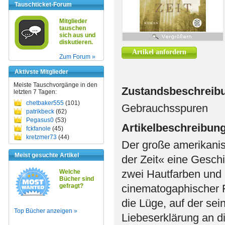
Tauschticket-Forum
Mitglieder
tauschen
sich aus und
diskutieren.
Artikel anfordern
Zum Forum »
Aktivste Mitglieder
Meiste Tauschvorgänge in den
Zustandsbeschreib
letzten 7 Tagen:
chetbaker555
(101)
Gebrauchsspuren
patrikbeck
(62)
Pegasus0
(53)
Artikelbeschreibun
fckfanole
(45)
kretzmer73
(44)
Der große amerikani
Meist gesuchte Artikel
der Zeit« eine Geschi
zwei Hautfarben und e
Welche
Bücher sind
gefragt?
cinematogaphischer 
die Lüge, auf der sei
Top Bücher anzeigen »
Liebeserklärung an d