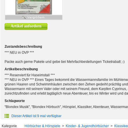
Artikel anfordern
Zustandsbeschreibung
*** NEU in OVP ***
Packe auch gerne Pakete und gebe bei Mehrfachbestellungen Ticketrabatt ;-)
Artikelbeschreibung
*** Reserviert für Haseimstall ***
*** NEU in OVP *** Eines Tages bekommt die Wassermannsfamilie im Mühlenw
grünen Haaren und Schwimmhäuten zwischen den Zehen gedeiht prächtig und fi
Wassermann mit seinem Vater oder mit seinem Freund, dem Karpfen Cyprinus, a
zurechtzufinden und erlebt tagtäglich neue Abenteuer, bis es Winter wird und 
Schlagworte
"Blondex Musik", "Blondex Hörbuch", Hörspiel, Klassiker, Abenteuer, Wasser
Dieser Artikel ist 9 mal verfügbar
Kategorie
Hörbücher & Hörspiele
>
Kinder- & Jugendhörbücher
>
Klassike