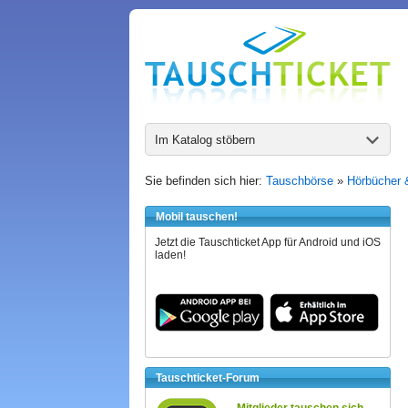
Im Katalog stöbern
Sie befinden sich hier:
Tauschbörse
»
Hörbücher 
Mobil tauschen!
Jetzt die Tauschticket App für Android und iOS
laden!
Tauschticket-Forum