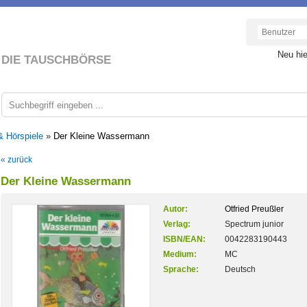
Neu hi
DIE TAUSCHBÖRSE
& Hörspiele
»
Der Kleine Wassermann
« zurück
Der Kleine Wassermann
Autor:
Otfried Preußler
Verlag:
Spectrum junior
ISBN/EAN:
0042283190443
Medium:
MC
Sprache:
Deutsch