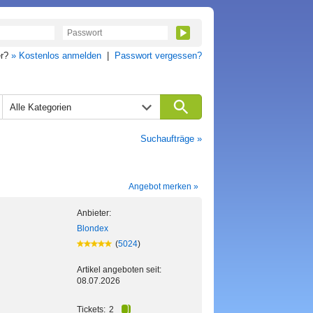
er?
» Kostenlos anmelden
|
Passwort vergessen?
Alle Kategorien
Suchaufträge »
Angebot merken »
Anbieter:
Blondex
(
5024
)
Artikel angeboten seit:
08.07.2026
Tickets:
2