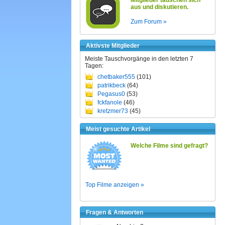
Mitglieder tauschen sich
aus und diskutieren.
Zum Forum »
Aktivste Mitglieder
Meiste Tauschvorgänge in den letzten 7
Tagen:
chetbaker555
(101)
patrikbeck
(64)
Pegasus0
(53)
fckfanole
(46)
kretzmer73
(45)
Meist gesuchte Artikel
Welche Filme sind gefragt?
Top Filme anzeigen »
Fragen & Antworten