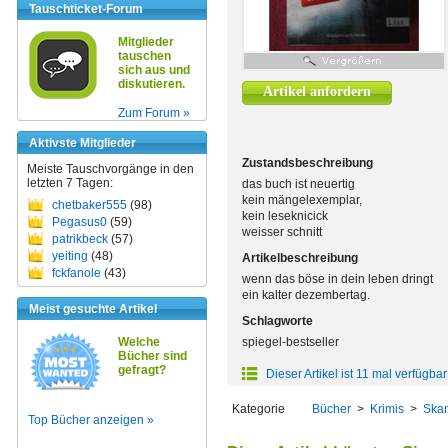
Tauschticket-Forum
Mitglieder
tauschen
sich aus und
diskutieren.
Artikel anfordern
Zum Forum »
Aktivste Mitglieder
Zustandsbeschreibung
Meiste Tauschvorgänge in den
letzten 7 Tagen:
das buch ist neuertig
kein mängelexemplar,
chetbaker555
(98)
kein leseknicick
Pegasus0
(59)
weisser schnitt
patrikbeck
(57)
yeiting
(48)
Artikelbeschreibung
fckfanole
(43)
wenn das böse in dein leben dringt
ein kalter dezembertag.
Meist gesuchte Artikel
Schlagworte
Welche
spiegel-bestseller
Bücher sind
gefragt?
Dieser Artikel ist 11 mal verfügbar
Kategorie
Bücher
>
Krimis
>
Skan
Top Bücher anzeigen »