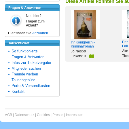
Diese Artikel könnten Sie a
Fragen & Antworten
Neu hier?
Fragen zum
Ablauf?
Hier finden Sie
Antworten
Der 
Ihr Königreich -
Tauschticket
Fall
Kriminalroman
So funktionierts
Åke
Jo Nesbø
Tick
Tickets:
3
Fragen & Antworten
Infos zur Ticketvergabe
Mitglieder suchen
Freunde werben
Tauschgebühr
Porto & Versandkosten
Kontakt
AGB
|
Datenschutz
|
Cookies
|
Presse
|
Impressum