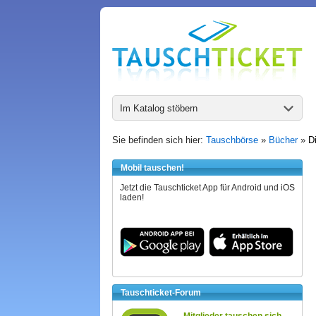
Im Katalog stöbern
Sie befinden sich hier:
Tauschbörse
»
Bücher
»
D
Mobil tauschen!
Jetzt die Tauschticket App für Android und iOS
laden!
Tauschticket-Forum