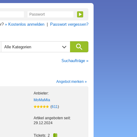
er?
» Kostenlos anmelden
|
Passwort vergessen?
Alle Kategorien
Suchaufträge »
Angebot merken »
Anbieter:
MoMaMia
(
611
)
Artikel angeboten seit:
29.12.2024
Tickets:
2