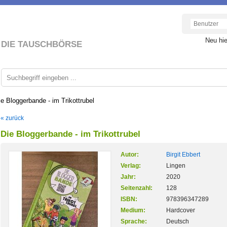
Neu hi
DIE TAUSCHBÖRSE
ie Bloggerbande - im Trikottrubel
« zurück
Die Bloggerbande - im Trikottrubel
Autor:
Birgit Ebbert
Verlag:
Lingen
Jahr:
2020
Seitenzahl:
128
ISBN:
978396347289
Medium:
Hardcover
Sprache:
Deutsch