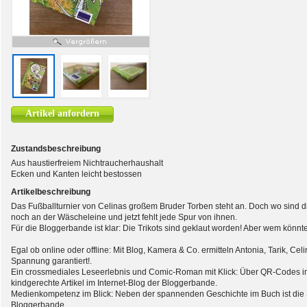
Artikel anfordern
Zustandsbeschreibung
Aus haustierfreiem Nichtraucherhaushalt
Ecken und Kanten leicht bestossen
Artikelbeschreibung
Das Fußballturnier von Celinas großem Bruder Torben steht an. Doch wo sind 
noch an der Wäscheleine und jetzt fehlt jede Spur von ihnen.
Für die Bloggerbande ist klar: Die Trikots sind geklaut worden! Aber wem könnt
Egal ob online oder offline: Mit Blog, Kamera & Co. ermitteln Antonia, Tarik, C
Spannung garantiert!.
Ein crossmediales Leseerlebnis und Comic-Roman mit Klick: Über QR-Codes i
kindgerechte Artikel im Internet-Blog der Bloggerbande.
Medienkompetenz im Blick: Neben der spannenden Geschichte im Buch ist die 
Bloggerbande.