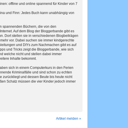
en: offline und online spannend für Kinder von 7
Celina und Finn: Jedes Buch kann unabhängig von
en spannenden Büchern, die von den
Internet. Auf dem Blog der Bloggerbande gibt es
nn. Dort stellen sie in verschiedenen Blogbeiträgen
s mehr vor. Dabei suchen sie immer kindgerechte
lanleitungen und DIYs zum Nachmachen gibt es auf
ipps und Tricks zeigt die Bloggerbande, wie sich
nd welche nicht und stellen dabei immer
eitere Inhalte bekommt.
 haben sich in einem Computerkurs in den Ferien
nende Kriminalfälle und sind schon zu echten
e zurückliegt und dessen Beute bis heute nicht
oßen Schatz müssen die vier Kinder jedoch immer
Artikel melden »