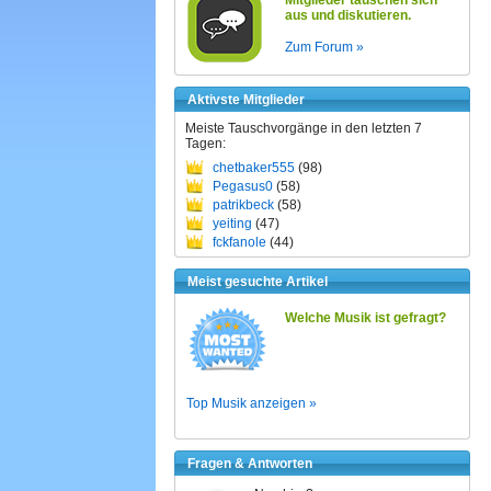
Mitglieder tauschen sich
aus und diskutieren.
Zum Forum »
Aktivste Mitglieder
Meiste Tauschvorgänge in den letzten 7
Tagen:
chetbaker555
(98)
Pegasus0
(58)
patrikbeck
(58)
yeiting
(47)
fckfanole
(44)
Meist gesuchte Artikel
Welche Musik ist gefragt?
Top Musik anzeigen »
Fragen & Antworten