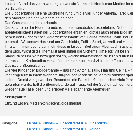
Lesespaß und das verantwortungsbewusste Nutzen elektronischer Medien im ein
bis 12 Jahren
Die Bloggerbande ist eine Buchreihe rund um die vier Kinder Antonia, Tarik, 
den anderen und der Reihenfolge gelesen.
Das Crossmediale Leseerlebnis
Die Buchreihe der Bloggerbande ist ein crossmediales Leseerlebnis. Neben d
abenteuerlichen Fällen der Bloggerbande erzählen, gibt es auch einen Blog im 
neben den Büchern noch viele weitere Inhalte von Celina, Antonia, Tarik und Fi
einerseits Wissenswertes rund um Geschichte, Politik, Sport, Umwelt und viele
Inhalte im Internet und sammeln diese in lustigen Beiträgen. Aber auch Baste
dem Blog. Wichtigstes Thema ist aber immer die Sicherheit im Netz. Mit tollen T
Kinder sicher im Netz bewegen sollen, welche Informationen sie teilen dürfen u
interessante Kinderseiten vor, auf denen man noch zusätzlich mehr Tipps und w
Das ist die Bloggerbande
Die vier Kinder der Bloggerbande – das sind Antonia, Tarik, Finn und Celina –
kennengelernt In ihrem Wohnort Burghausen lösen sie seitdem zusammen span
kleinen Detektiven geworden. Besonders ein Banküberfall, der schon viele Jahr
gefunden wurde, hält die Bloggerbande auf Trapp. Auf der Suche nach dem gr
wieder neue Fälle lösen und erleben viele spannende Abenteuer.
Schlagworte
Stiftung Lesen, Medienkompetenz, crossmedial
Kategorie
Bücher
>
Kinder- & Jugendliteratur
>
Jugendkrimi
Bücher
>
Kinder- & Jugendliteratur
>
Reihen