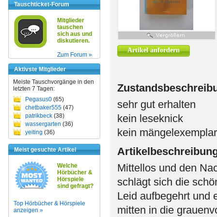
Tauschticket-Forum
Mitglieder
tauschen
sich aus und
diskutieren.
Artikel anfordern
Zum Forum »
Aktivste Mitglieder
Meiste Tauschvorgänge in den
Zustandsbeschreib
letzten 7 Tagen:
Pegasus0
(65)
sehr gut erhalten
chetbaker555
(47)
patrikbeck
(38)
kein leseknick
wassergarten
(36)
kein mängelexemplar
yeiting
(36)
Artikelbeschreibun
Meist gesuchte Artikel
Mittellos und den Na
Welche
Hörbücher &
Hörspiele
schlägt sich die sch
sind gefragt?
Leid aufbegehrt und e
Top Hörbücher & Hörspiele
mitten in die grauenvo
anzeigen »