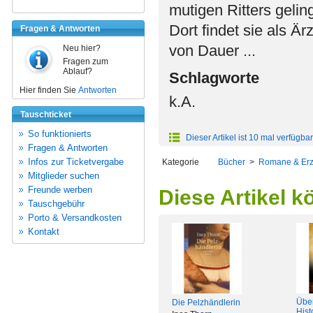
mutigen Ritters geli
Dort findet sie als Är
Fragen & Antworten
von Dauer ...
Neu hier?
Fragen zum
Ablauf?
Schlagworte
Hier finden Sie
Antworten
k.A.
Tauschticket
So funktionierts
Dieser Artikel ist 10 mal verfügbar
Fragen & Antworten
Infos zur Ticketvergabe
Kategorie
Bücher
>
Romane & Er
Mitglieder suchen
Freunde werben
Diese Artikel k
Tauschgebühr
Porto & Versandkosten
Kontakt
Über
Die Pelzhändlerin
Hist