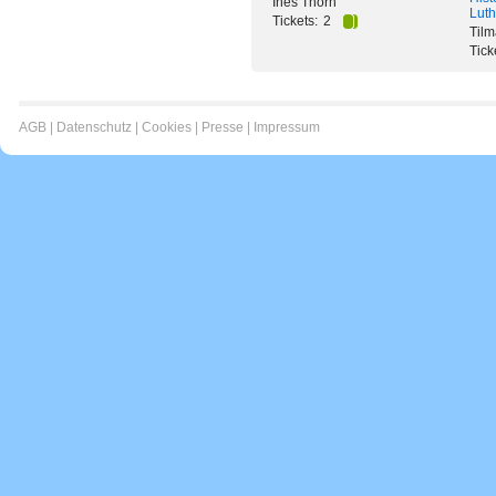
Ines Thorn
Luth
Tickets:
2
Tilm
Tick
AGB
|
Datenschutz
|
Cookies
|
Presse
|
Impressum