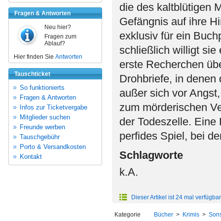
die des kaltblütigen 
Fragen & Antworten
Gefängnis auf ihre Hi
Neu hier?
exklusiv für ein Buch
Fragen zum
Ablauf?
schließlich willigt si
Hier finden Sie
Antworten
erste Recherchen über
Tauschticket
Drohbriefe, in denen 
So funktionierts
außer sich vor Angst, 
Fragen & Antworten
zum mörderischen Ve
Infos zur Ticketvergabe
Mitglieder suchen
der Todeszelle. Eine
Freunde werben
perfides Spiel, bei d
Tauschgebühr
Porto & Versandkosten
Schlagworte
Kontakt
k.A.
Dieser Artikel ist 24 mal verfügbar
Kategorie
Bücher
>
Krimis
>
Sons