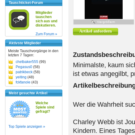
Tauschticket-Forum
Mitglieder
tauschen
sich aus und
diskutieren.
Artikel anfordern
Zum Forum »
Aktivste Mitglieder
Meiste Tauschvorgänge in den
Zustandsbeschreib
letzten 7 Tagen:
chetbaker555
(99)
Minimalste, kaum sic
Pegasus0
(58)
patrikbeck
(58)
ist etwas angegilbt, p
yeiting
(48)
fckfanole
(43)
Artikelbeschreibun
Meist gesuchte Artikel
Wer die Wahrheit such
Welche
Spiele sind
gefragt?
Charley Webb ist Jour
Top Spiele anzeigen »
Kindern. Eines Tages 