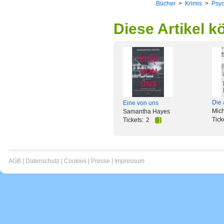
Bücher
>
Krimis
>
Psyc
Diese Artikel k
Die 
Eine von uns
Mic
Samantha Hayes
Tick
Tickets:
2
AGB
|
Datenschutz
|
Cookies
|
Presse
|
Impressum