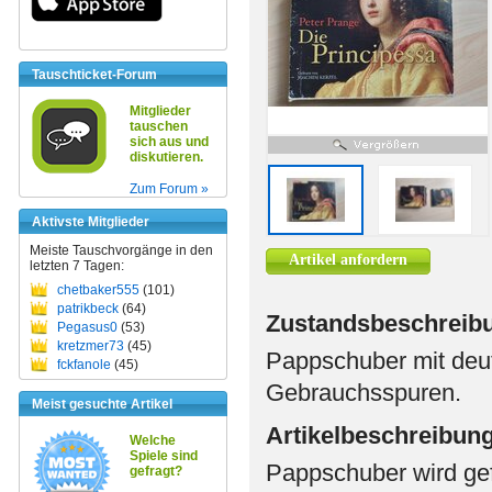
Tauschticket-Forum
Mitglieder
tauschen
sich aus und
diskutieren.
Zum Forum »
Aktivste Mitglieder
Meiste Tauschvorgänge in den
Artikel anfordern
letzten 7 Tagen:
chetbaker555
(101)
patrikbeck
(64)
Zustandsbeschreib
Pegasus0
(53)
kretzmer73
(45)
Pappschuber mit deut
fckfanole
(45)
Gebrauchsspuren.
Meist gesuchte Artikel
Artikelbeschreibun
Welche
Spiele sind
Pappschuber wird gef
gefragt?