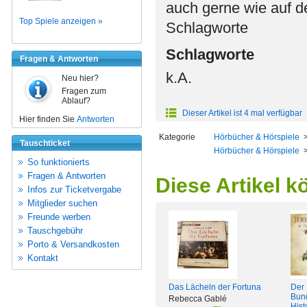
auch gerne wie auf d
Top Spiele anzeigen »
Schlagworte
Schlagworte
Fragen & Antworten
k.A.
Neu hier?
Fragen zum
Ablauf?
Dieser Artikel ist 4 mal verfügbar
Hier finden Sie
Antworten
Kategorie
Hörbücher & Hörspiele
Tauschticket
Hörbücher & Hörspiele
So funktionierts
Fragen & Antworten
Diese Artikel k
Infos zur Ticketvergabe
Mitglieder suchen
Freunde werben
Tauschgebühr
Porto & Versandkosten
Kontakt
Das Lächeln der Fortuna
Der 
Bund
Rebecca Gablé
Hist