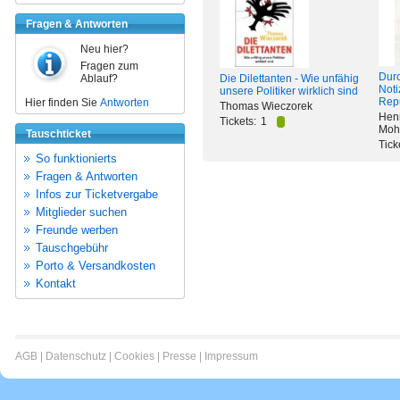
Fragen & Antworten
Neu hier?
Fragen zum
Durc
Ablauf?
Die Dilettanten - Wie unfähig
Noti
unsere Politiker wirklich sind
Rep
Hier finden Sie
Antworten
Thomas Wieczorek
Henr
Tickets:
1
Moh
Tauschticket
Tick
So funktionierts
Fragen & Antworten
Infos zur Ticketvergabe
Mitglieder suchen
Freunde werben
Tauschgebühr
Porto & Versandkosten
Kontakt
AGB
|
Datenschutz
|
Cookies
|
Presse
|
Impressum