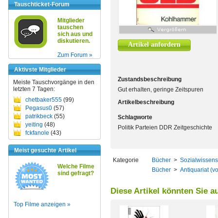
Tauschticket-Forum
Mitglieder
tauschen
sich aus und
diskutieren.
Artikel anfordern
Zum Forum »
Aktivste Mitglieder
Zustandsbeschreibung
Meiste Tauschvorgänge in den
letzten 7 Tagen:
Gut erhalten, geringe Zeitspuren
chetbaker555
(99)
Artikelbeschreibung
Pegasus0
(57)
patrikbeck
(55)
Schlagworte
yeiting
(48)
Politik Parteien DDR Zeitgeschichte
fckfanole
(43)
Meist gesuchte Artikel
Kategorie
Bücher
>
Sozialwissens
Welche Filme
Bücher
>
Antiquariat (v
sind gefragt?
Diese Artikel könnten Sie a
Top Filme anzeigen »