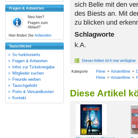
sich Belle mit den v
Fragen & Antworten
des Biests an. Mit de
Neu hier?
zu blicken und erke
Fragen zum
Ablauf?
Schlagworte
Hier finden Sie
Antworten
k.A.
Tauschticket
So funktionierts
Fragen & Antworten
Dieser Artikel ist 6 mal verfügbar
Infos zur Ticketvergabe
Kategorie
Filme
>
Kinderfilme
>
Mitglieder suchen
Filme
>
Kinderfilme
>
Freunde werben
Tauschgebühr
Diese Artikel k
Porto & Versandkosten
Kontakt