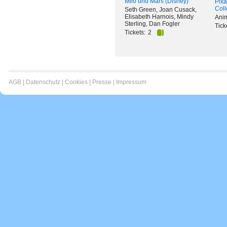
Milo und Mars (Disney)
Pixa
Coll
Seth Green, Joan Cusack,
Elisabeth Harnois, Mindy
Ani
Sterling, Dan Fogler
Tick
Tickets:
2
AGB
|
Datenschutz
|
Cookies
|
Presse
|
Impressum