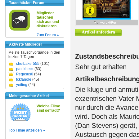
Tauschticket-Forum
Mitglieder
tauschen
sich aus und
diskutieren.
Artikel anfordern
Zum Forum »
Aktivste Mitglieder
Meiste Tauschvorgänge in den
Zustandsbeschreib
letzten 7 Tagen:
chetbaker555
(101)
Sehr gut erhalten
patrikbeck
(63)
Pegasus0
(54)
Artikelbeschreibun
fckfanole
(45)
yeiting
(44)
Die kluge und anmuti
Meist gesuchte Artikel
exzentrischen Vater 
nur durch die Avance
Welche Filme
sind gefragt?
wird. Doch als Mauri
(Dan Stevens) gerät, 
Top Filme anzeigen »
Austausch gegen das L