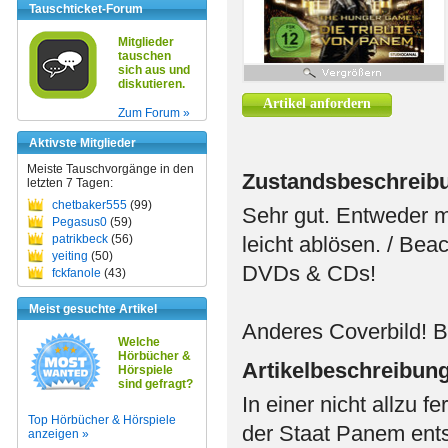
Tauschticket-Forum
Mitglieder
tauschen
sich aus und
diskutieren.
Artikel anfordern
Zum Forum »
Aktivste Mitglieder
Meiste Tauschvorgänge in den
Zustandsbeschreib
letzten 7 Tagen:
chetbaker555
(99)
Sehr gut. Entweder 
Pegasus0
(59)
patrikbeck
(56)
leicht ablösen. / Bea
yeiting
(50)
DVDs & CDs!
fckfanole
(43)
Meist gesuchte Artikel
Anderes Coverbild! B
Welche
Hörbücher &
Artikelbeschreibun
Hörspiele
sind gefragt?
In einer nicht allzu 
Top Hörbücher & Hörspiele
der Staat Panem ents
anzeigen »