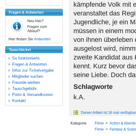
kämpfende Volk mit 
veranstaltet das Reg
Fragen & Antworten
Jugendliche, je ein 
Neu hier?
Fragen zum
müssen in einem mode
Ablauf?
von ihnen überleben d
Hier finden Sie
Antworten
ausgelost wird, nimmt 
Tauschticket
zweite Kandidat aus Ka
So funktionierts
Fragen & Antworten
kennt. Kurz bevor das
Infos zur Ticketvergabe
seine Liebe. Doch das
Mitglieder suchen
Freunde werben
Schlagworte
Tauschgebühr
Porto & Versandkosten
k.A.
Kontakt
Dieser Artikel ist 16 mal verfügbar
Kategorie
Filme
>
Action & Abente
Filme
>
Fantasy & Scien