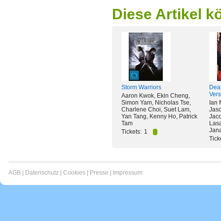
Diese Artikel k
Storm Warriors
Dea
Vers
Aaron Kwok, Ekin Cheng,
Simon Yam, Nicholas Tse,
Ian 
Charlene Choi, Suet Lam,
Jas
Yan Tang, Kenny Ho, Patrick
Jaco
Tam
Lasa
Jan
Tickets:
1
Tick
AGB
|
Datenschutz
|
Cookies
|
Presse
|
Impressum