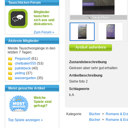
Tauschticket-Forum
Mitglieder
tauschen
sich aus und
diskutieren.
Zum Forum »
Aktivste Mitglieder
Artikel anfordern
Meiste Tauschvorgänge in den
letzten 7 Tagen:
Pegasus0
(61)
Zustandsbeschreibung
chetbaker555
(53)
Gelesen aber sehr gut erhalten
patrikbeck
(40)
yeiting
(37)
Artikelbeschreibung
wassergarten
(35)
Siehe foto 2
Meist gesuchte Artikel
Schlagworte
k.A.
Welche
Spiele sind
gefragt?
Kategorie
Bücher
>
Romane & Er
Bücher
>
Romane & Er
Top Spiele anzeigen »