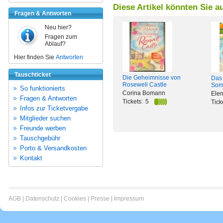
Diese Artikel könnten Sie a
Fragen & Antworten
Neu hier?
Fragen zum
Ablauf?
Hier finden Sie
Antworten
Tauschticket
Die Geheimnisse von
Das
Rosewell Castle
Som
So funktionierts
Corina Bomann
Ele
Fragen & Antworten
Tickets:
5
Tick
Infos zur Ticketvergabe
Mitglieder suchen
Freunde werben
Tauschgebühr
Porto & Versandkosten
Kontakt
AGB
|
Datenschutz
|
Cookies
|
Presse
|
Impressum