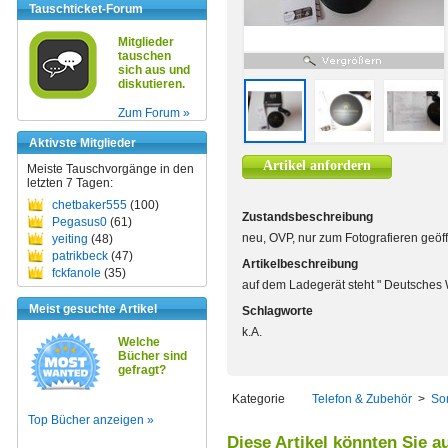
Tauschticket-Forum
Mitglieder
tauschen
sich aus und
diskutieren.
Zum Forum »
Aktivste Mitglieder
Artikel anfordern
Meiste Tauschvorgänge in den
letzten 7 Tagen:
chetbaker555
(100)
Zustandsbeschreibung
Pegasus0
(61)
neu, OVP, nur zum Fotografieren geöf
yeiting
(48)
patrikbeck
(47)
Artikelbeschreibung
fckfanole
(35)
auf dem Ladegerät steht " Deutsches 
Meist gesuchte Artikel
Schlagworte
k.A.
Welche
Bücher sind
gefragt?
Kategorie
Telefon & Zubehör
>
So
Top Bücher anzeigen »
Diese Artikel könnten Sie a