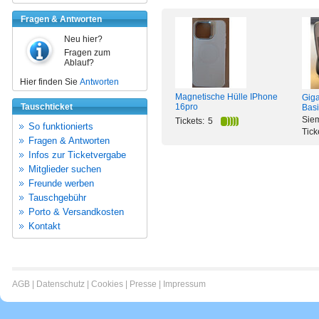
Fragen & Antworten
Neu hier?
Fragen zum
Ablauf?
Hier finden Sie
Antworten
Magnetische Hülle IPhone
Giga
Tauschticket
16pro
Basi
Sie
Tickets:
5
So funktionierts
Tick
Fragen & Antworten
Infos zur Ticketvergabe
Mitglieder suchen
Freunde werben
Tauschgebühr
Porto & Versandkosten
Kontakt
AGB
|
Datenschutz
|
Cookies
|
Presse
|
Impressum