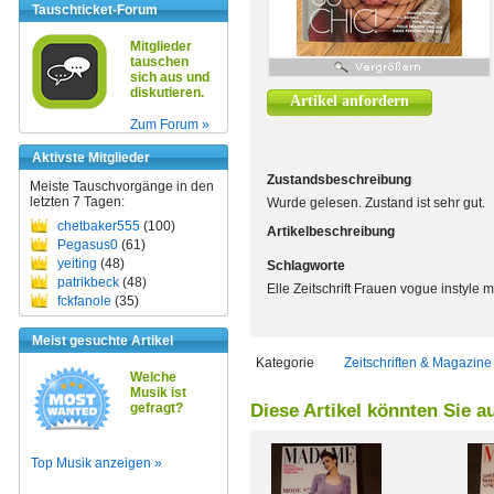
Tauschticket-Forum
Mitglieder
tauschen
sich aus und
diskutieren.
Artikel anfordern
Zum Forum »
Aktivste Mitglieder
Zustandsbeschreibung
Meiste Tauschvorgänge in den
letzten 7 Tagen:
Wurde gelesen. Zustand ist sehr gut.
chetbaker555
(100)
Artikelbeschreibung
Pegasus0
(61)
yeiting
(48)
Schlagworte
patrikbeck
(48)
Elle Zeitschrift Frauen vogue instyle 
fckfanole
(35)
Meist gesuchte Artikel
Kategorie
Zeitschriften & Magazine
Welche
Musik ist
gefragt?
Diese Artikel könnten Sie a
Top Musik anzeigen »