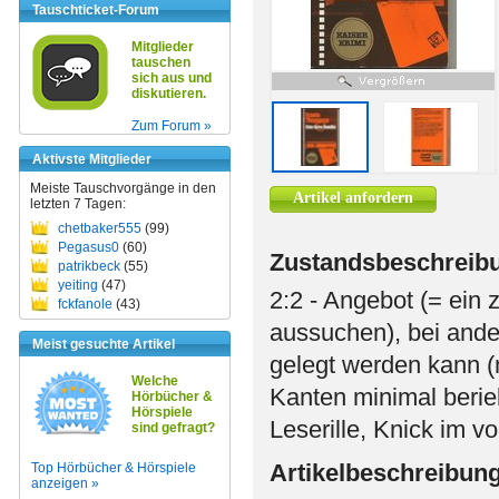
Tauschticket-Forum
Mitglieder
tauschen
sich aus und
diskutieren.
Zum Forum »
Aktivste Mitglieder
Meiste Tauschvorgänge in den
Artikel anfordern
letzten 7 Tagen:
chetbaker555
(99)
Pegasus0
(60)
Zustandsbeschreib
patrikbeck
(55)
yeiting
(47)
2:2 - Angebot (= ein 
fckfanole
(43)
aussuchen), bei and
Meist gesuchte Artikel
gelegt werden kann 
Welche
Kanten minimal berie
Hörbücher &
Hörspiele
Leserille, Knick im 
sind gefragt?
Artikelbeschreibun
Top Hörbücher & Hörspiele
anzeigen »