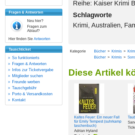
Reihe: Kaiser Krimi 
Fragen & Antworten
Schlagworte
Neu hier?
Krimi, Australien, Fa
Fragen zum
Ablauf?
Hier finden Sie
Antworten
Tauschticket
Kategorie
Bücher
>
Krimis
>
Krim
Bücher
>
Krimis
>
Sons
So funktionierts
Fragen & Antworten
Infos zur Ticketvergabe
Diese Artikel k
Mitglieder suchen
Freunde werben
Tauschgebühr
Porto & Versandkosten
Kontakt
Kaltes Feuer: Ein neuer Fall
Tau
für Emily Tempest (suhrkamp
San
taschenbuch)
Tick
Adrian Hyland