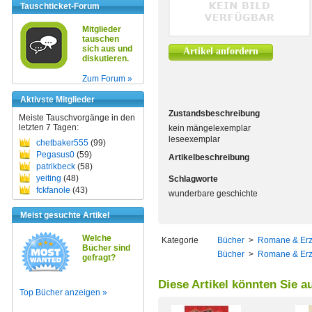
Tauschticket-Forum
Mitglieder
tauschen
sich aus und
Artikel anfordern
diskutieren.
Zum Forum »
Aktivste Mitglieder
Zustandsbeschreibung
Meiste Tauschvorgänge in den
letzten 7 Tagen:
kein mängelexemplar
leseexemplar
chetbaker555
(99)
Pegasus0
(59)
Artikelbeschreibung
patrikbeck
(58)
yeiting
(48)
Schlagworte
fckfanole
(43)
wunderbare geschichte
Meist gesuchte Artikel
Welche
Kategorie
Bücher
>
Romane & Er
Bücher sind
Bücher
>
Romane & Er
gefragt?
Diese Artikel könnten Sie a
Top Bücher anzeigen »