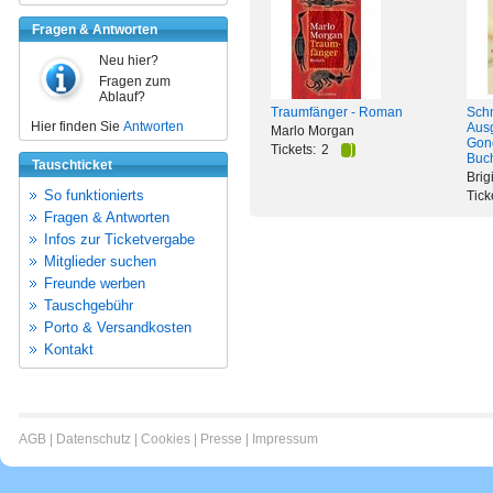
Fragen & Antworten
Neu hier?
Fragen zum
Ablauf?
Traumfänger - Roman
Schn
Hier finden Sie
Antworten
Ausg
Marlo Morgan
Gon
Tickets:
2
Buch
Tauschticket
Brig
So funktionierts
Tick
Fragen & Antworten
Infos zur Ticketvergabe
Mitglieder suchen
Freunde werben
Tauschgebühr
Porto & Versandkosten
Kontakt
AGB
|
Datenschutz
|
Cookies
|
Presse
|
Impressum