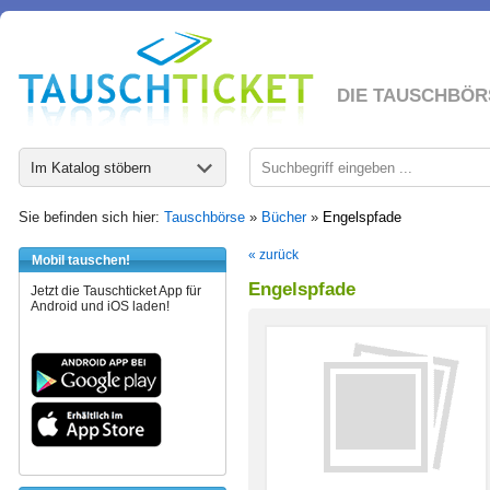
DIE TAUSCHBÖR
Im Katalog stöbern
Sie befinden sich hier:
Tauschbörse
»
Bücher
»
Engelspfade
« zurück
Mobil tauschen!
Engelspfade
Jetzt die Tauschticket App für
Android und iOS laden!