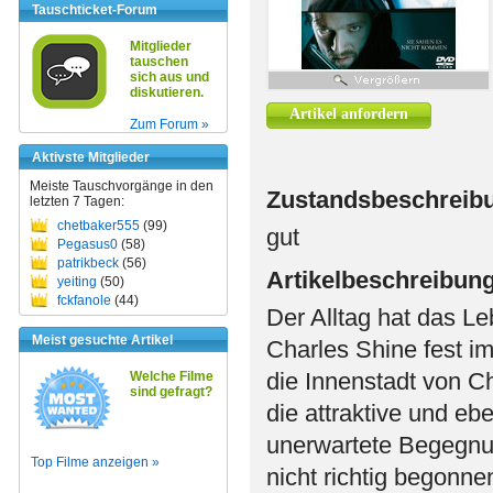
Tauschticket-Forum
Mitglieder
tauschen
sich aus und
diskutieren.
Artikel anfordern
Zum Forum »
Aktivste Mitglieder
Meiste Tauschvorgänge in den
Zustandsbeschreib
letzten 7 Tagen:
chetbaker555
(99)
gut
Pegasus0
(58)
patrikbeck
(56)
Artikelbeschreibun
yeiting
(50)
fckfanole
(44)
Der Alltag hat das 
Meist gesuchte Artikel
Charles Shine fest im
die Innenstadt von Ch
Welche Filme
sind gefragt?
die attraktive und ebe
unerwartete Begegnung
Top Filme anzeigen »
nicht richtig begonnen