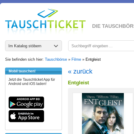
DIE TAUSCHBÖR
Im Katalog stöbern
Sie befinden sich hier:
Tauschbörse
»
Filme
»
Entgleist
« zurück
Mobil tauschen!
Jetzt die Tauschticket App für
Entgleist
Android und iOS laden!