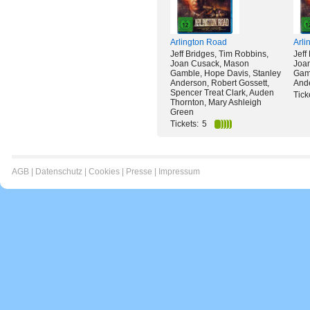
Arlington Road
Arli
Jeff Bridges, Tim Robbins,
Jeff
Joan Cusack, Mason
Joa
Gamble, Hope Davis, Stanley
Gamb
Anderson, Robert Gossett,
And
Spencer Treat Clark, Auden
Tick
Thornton, Mary Ashleigh
Green
Tickets:
5
AGB
|
Datenschutz
|
Cookies
|
Presse
|
Impressum