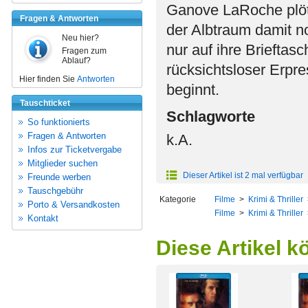
Ganove LaRoche plötzl
Fragen & Antworten
der Albtraum damit no
Neu hier?
nur auf ihre Brieftas
Fragen zum
Ablauf?
rücksichtsloser Erpre
Hier finden Sie
Antworten
beginnt.
Tauschticket
Schlagworte
So funktionierts
Fragen & Antworten
k.A.
Infos zur Ticketvergabe
Mitglieder suchen
Dieser Artikel ist 2 mal verfügbar
Freunde werben
Tauschgebühr
Kategorie
Filme
>
Krimi & Thriller
Porto & Versandkosten
Filme
>
Krimi & Thriller
Kontakt
Diese Artikel k