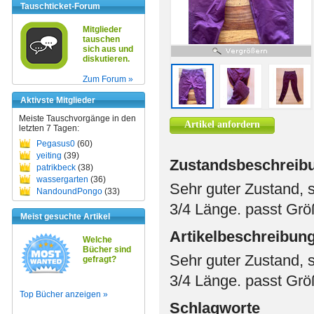
Tauschticket-Forum
Mitglieder
tauschen
sich aus und
diskutieren.
Zum Forum »
Aktivste Mitglieder
Meiste Tauschvorgänge in den
Artikel anfordern
letzten 7 Tagen:
Pegasus0
(60)
yeiting
(39)
Zustandsbeschreib
patrikbeck
(38)
wassergarten
(36)
Sehr guter Zustand, 
NandoundPongo
(33)
3/4 Länge. passt Grö
Meist gesuchte Artikel
Artikelbeschreibun
Welche
Bücher sind
Sehr guter Zustand, 
gefragt?
3/4 Länge. passt Grö
Top Bücher anzeigen »
Schlagworte