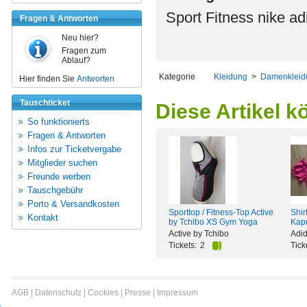
Sport Fitness nike a
Fragen & Antworten
Neu hier?
Fragen zum
Ablauf?
Kategorie
Kleidung
>
Damenkleid
Hier finden Sie
Antworten
Tauschticket
Diese Artikel k
So funktionierts
Fragen & Antworten
Infos zur Ticketvergabe
Mitglieder suchen
Freunde werben
Tauschgebühr
Porto & Versandkosten
Sporttop / Fitness-Top Active
Shir
Kontakt
by Tchibo XS Gym Yoga
Kap
Active by Tchibo
Adi
Tickets:
2
Tick
AGB
|
Datenschutz
|
Cookies
|
Presse
|
Impressum