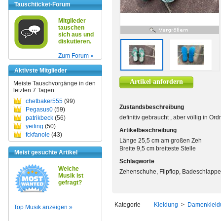
Tauschticket-Forum
Mitglieder
tauschen
sich aus und
diskutieren.
Zum Forum »
Aktivste Mitglieder
Artikel anfordern
Meiste Tauschvorgänge in den
letzten 7 Tagen:
chetbaker555
(99)
Zustandsbeschreibung
Pegasus0
(59)
definitiv gebraucht , aber völlig in Or
patrikbeck
(56)
yeiting
(50)
Artikelbeschreibung
fckfanole
(43)
Länge 25,5 cm am großen Zeh
Breite 9,5 cm breiteste Stelle
Meist gesuchte Artikel
Schlagworte
Welche
Zehenschuhe, Flipflop, Badeschlapp
Musik ist
gefragt?
Kategorie
Kleidung
>
Damenkleid
Top Musik anzeigen »