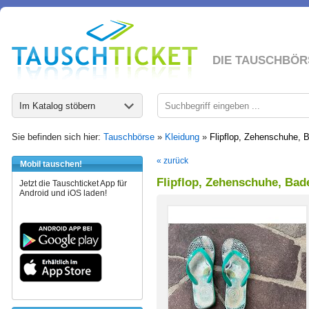
DIE TAUSCHBÖR
Im Katalog stöbern
Sie befinden sich hier:
Tauschbörse
»
Kleidung
»
Flipflop, Zehenschuhe, 
« zurück
Mobil tauschen!
Flipflop, Zehenschuhe, Ba
Jetzt die Tauschticket App für
Android und iOS laden!