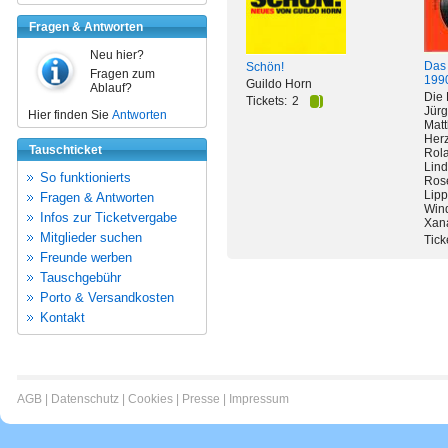
Fragen & Antworten
Neu hier?
Das 
Schön!
Fragen zum
1990
Guildo Horn
Ablauf?
Die 
Tickets:
2
Jürg
Hier finden Sie
Antworten
Matt
Herz
Tauschticket
Rola
Lind
So funktionierts
Ros
Lipp
Fragen & Antworten
Wind
Infos zur Ticketvergabe
Xana
Mitglieder suchen
Tick
Freunde werben
Tauschgebühr
Porto & Versandkosten
Kontakt
AGB
|
Datenschutz
|
Cookies
|
Presse
|
Impressum