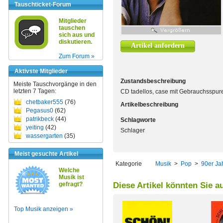
Tauschticket-Forum
Mitglieder
tauschen
sich aus und
diskutieren.
Artikel anfordern
Zum Forum »
Aktivste Mitglieder
Zustandsbeschreibung
Meiste Tauschvorgänge in den
letzten 7 Tagen:
CD tadellos, case mit Gebrauchsspur
chetbaker555
(76)
Artikelbeschreibung
Pegasus0
(62)
patrikbeck
(44)
Schlagworte
yeiting
(42)
Schlager
wassergarten
(35)
Meist gesuchte Artikel
Kategorie
Musik
>
Pop
>
90er Ja
Welche
Musik ist
gefragt?
Diese Artikel könnten Sie a
Top Musik anzeigen »