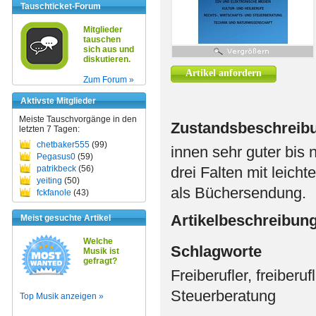
Tauschticket-Forum
Mitglieder
tauschen
sich aus und
diskutieren.
Artikel anfordern
Zum Forum »
Aktivste Mitglieder
Meiste Tauschvorgänge in den
Zustandsbeschreib
letzten 7 Tagen:
chetbaker555
(99)
innen sehr guter bis 
Pegasus0
(59)
patrikbeck
(56)
drei Falten mit leich
yeiting
(50)
als Büchersendung.
fckfanole
(43)
Artikelbeschreibun
Meist gesuchte Artikel
Welche
Schlagworte
Musik ist
gefragt?
Freiberufler, freiberu
Steuerberatung
Top Musik anzeigen »