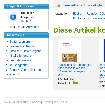
Dieser Artikel ist 2 mal verfügbar
Fragen & Antworten
Neu hier?
Kategorie
Bücher
>
Ratgeber & S
Fragen zum
Bücher
>
Sozialwissens
Ablauf?
Hier finden Sie
Antworten
Diese Artikel k
Tauschticket
So funktionierts
Fragen & Antworten
Infos zur Ticketvergabe
Mitglieder suchen
Freunde werben
Tauschgebühr
Praxisbuch für Freiberufler -
Wirt
Alles, was Sie wissen
Wan
Porto & Versandkosten
müssen, um erfolgreich zu
an W
Kontakt
sein
Steu
und 
Svenja Hofert
Wol
Tickets:
4
Tick
AGB
|
Datenschutz
|
Cookies
|
Presse
|
Impressum