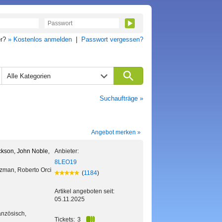
er?
» Kostenlos anmelden
|
Passwort vergessen?
Alle Kategorien
Suchaufträge »
Angebot merken »
ckson, John Noble,
Anbieter:
8LEO19
rtzman, Roberto Orci
(
1184
)
Artikel angeboten seit:
05.11.2025
anzösisch,
Tickets:
3