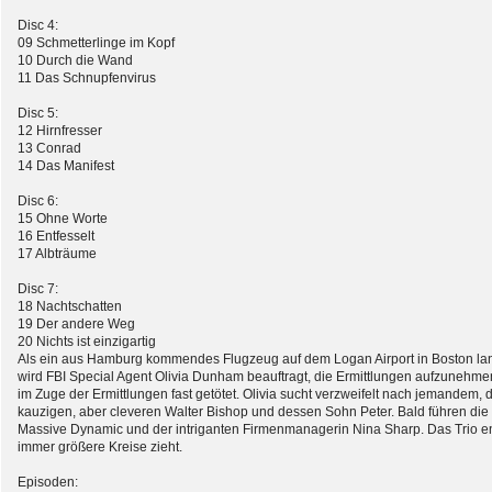
Disc 4:
09 Schmetterlinge im Kopf
10 Durch die Wand
11 Das Schnupfenvirus
Disc 5:
12 Hirnfresser
13 Conrad
14 Das Manifest
Disc 6:
15 Ohne Worte
16 Entfesselt
17 Albträume
Disc 7:
18 Nachtschatten
19 Der andere Weg
20 Nichts ist einzigartig
Als ein aus Hamburg kommendes Flugzeug auf dem Logan Airport in Boston lan
wird FBI Special Agent Olivia Dunham beauftragt, die Ermittlungen aufzunehmen.
im Zuge der Ermittlungen fast getötet. Olivia sucht verzweifelt nach jemandem, 
kauzigen, aber cleveren Walter Bishop und dessen Sohn Peter. Bald führen di
Massive Dynamic und der intriganten Firmenmanagerin Nina Sharp. Das Trio ent
immer größere Kreise zieht.
Episoden: