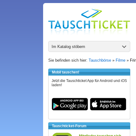
Im Katalog stöbern
Sie befinden sich hier:
Tauschbörse
»
Filme
»
Fri
Mobil tauschen!
Jetzt die Tauschticket App für Android und iOS
laden!
Tauschticket-Forum