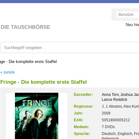
Neu hi
DIE TAUSCHBÖRSE
nge - Die komplette erste Staffel
« zurück
Fringe - Die komplette erste Staffel
Darsteller:
Anna Torv, Joshua Ja
Lance Reddick
Regisseur:
J. J. Abrams, Alex Ku
Jahr:
2009
EAN:
5051890005212
Medium:
7 DVDs
Sprache:
Deutsch, Englisch, Fr
Italienisch