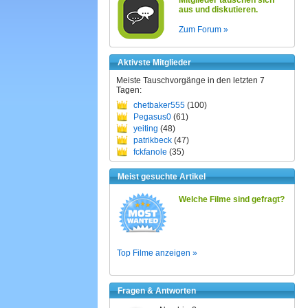
Mitglieder tauschen sich
aus und diskutieren.
Zum Forum »
Aktivste Mitglieder
Meiste Tauschvorgänge in den letzten 7
Tagen:
chetbaker555
(100)
Pegasus0
(61)
yeiting
(48)
patrikbeck
(47)
fckfanole
(35)
Meist gesuchte Artikel
Welche Filme sind gefragt?
Top Filme anzeigen »
Fragen & Antworten